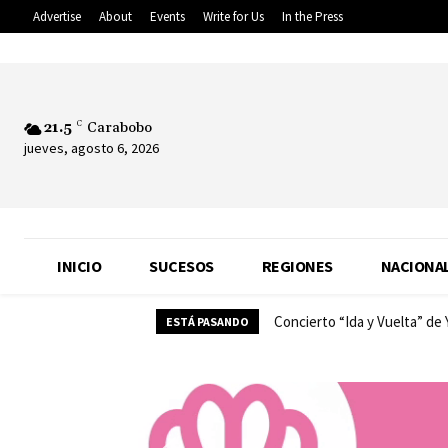
Advertise
About
Events
Write for Us
In the Press
21.5
C
Carabobo
jueves, agosto 6, 2026
INICIO
SUCESOS
REGIONES
NACIONA
Concierto “Ida y Vuelta” de
ESTÁ PASANDO