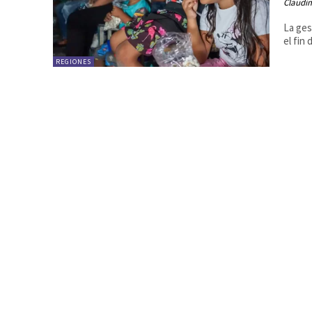
Claudim
La ges
el fin
REGIONES