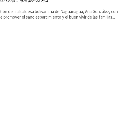
ar Flores
-
10 de abril de 2024
tión de la alcaldesa bolivariana de Naguanagua, Ana González, con
 de promover el sano esparcimiento y el buen vivir de las familias...