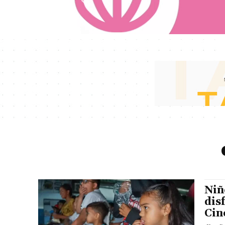
Niñ
dis
Cin