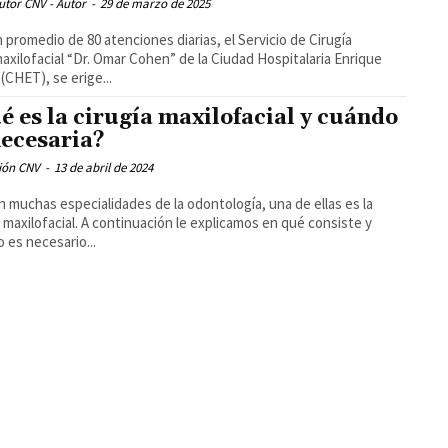
utor CNV - Autor
-
29 de marzo de 2025
 promedio de 80 atenciones diarias, el Servicio de Cirugía
xilofacial “Dr. Omar Cohen” de la Ciudad Hospitalaria Enrique
 (CHET), se erige...
é es la cirugía maxilofacial y cuándo
necesaria?
ión CNV
-
13 de abril de 2024
n muchas especialidades de la odontología, una de ellas es la
a maxilofacial. A continuación le explicamos en qué consiste y
 es necesario...