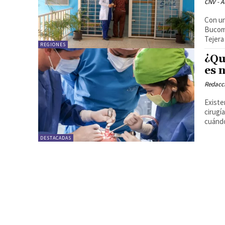
CNV - A
Con un
Bucoma
Tejera
REGIONES
¿Qu
es 
Redacc
Existe
cirugí
cuándo
DESTACADAS