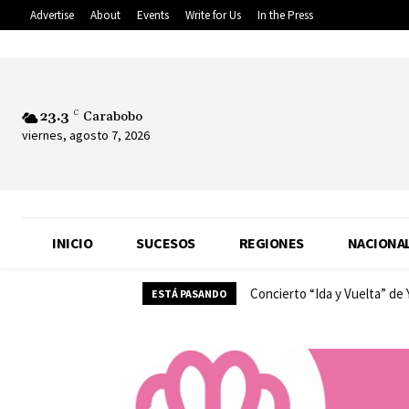
Advertise
About
Events
Write for Us
In the Press
23.3
C
Carabobo
viernes, agosto 7, 2026
INICIO
SUCESOS
REGIONES
NACIONA
Concierto “Ida y Vuelta” de
ESTÁ PASANDO