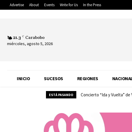
Advertise
About
Events
Write for Us
In the Press
21.3
C
Carabobo
miércoles, agosto 5, 2026
INICIO
SUCESOS
REGIONES
NACIONA
Concierto “Ida y Vuelta” de
ESTÁ PASANDO