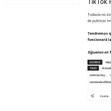
TikTok 
Todavía no est
de publicar im
Tendremos qu
funcionará l
Síguenos en
T
SOURCE
Hipe
TAGS
Actuali
noticias hoy
venezuela últim
Cuota