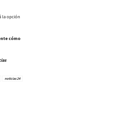
á la opción
mente cómo
cias
noticias 24