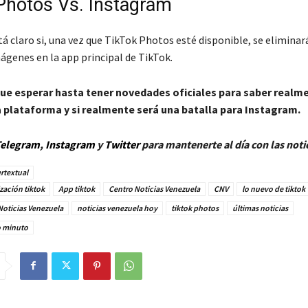
Photos Vs. Instagram
á claro si, una vez que TikTok Photos esté disponible, se eliminar
ágenes en la app principal de TikTok.
e esperar hasta tener novedades oficiales para saber real
a plataforma y si realmente será una batalla para Instagram.
elegram
,
Instagram
y
Twitt
er
para mantenerte al día con las noti
rtextual
zación tiktok
App tiktok
Centro Noticias Venezuela
CNV
lo nuevo de tiktok
Noticias Venezuela
noticias venezuela hoy
tiktok photos
últimas noticias
o minuto