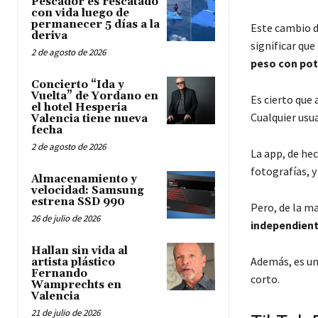
Pescador es rescatado
con vida luego de
permanecer 5 días a la
Este cambio d
deriva
significar que
2 de agosto de 2026
peso con pot
Concierto “Ida y
Vuelta” de Yordano en
Es cierto que
el hotel Hesperia
Cualquier usua
Valencia tiene nueva
fecha
2 de agosto de 2026
La app, de he
fotografías, 
Almacenamiento y
velocidad: Samsung
estrena SSD 990
Pero, de la m
26 de julio de 2026
independiente
Hallan sin vida al
Además, es un
artista plástico
Fernando
corto.
Wamprechts en
Valencia
21 de julio de 2026