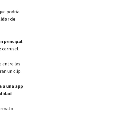
que podría
idor de
n principal
.
 carrusel.
 entre las
an un clip.
a a una app
alidad
.
formato