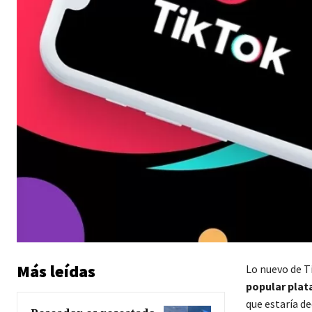
Más leídas
Lo nuevo de T
popular plat
que estaría de