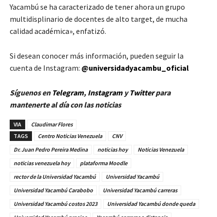
Yacambú se ha caracterizado de tener ahora un grupo
multidisplinario de docentes de alto target, de mucha
calidad académica», enfatizó.
Si desean conocer más información, pueden seguir la
cuenta de Instagram:
@universidadyacambu_oficial
Síguenos en
Telegram
,
Instagram
y
Twitt
er
para
mantenerte al día con las noticias
VIA
Claudimar Flores
TAGS
Centro Noticias Venezuela
CNV
Dr. Juan Pedro Pereira Medina
noticias hoy
Noticias Venezuela
noticias venezuela hoy
plataforma Moodle
rector de la Universidad Yacambú
Universidad Yacambú
Universidad Yacambú Carabobo
Universidad Yacambú carreras
Universidad Yacambú costos 2023
Universidad Yacambú donde queda