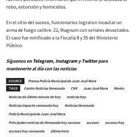
robo, extorsión y homicidios.
En el sitio del suceso, funcionarios lograron incautar un
arma de fuego calibre .22, Magnum con seriales devastados.
El caso fue notificado a la Fiscalía 8 y 35 del Ministerio
Público.
Síguenos en
Telegram
,
Instagram
y
Twitter
para
mantenerte al día con las noticias
SOURCE
Prensa Policía Municipal de Juan José Mora
TAGS
Centro Noticias Venezuela
CNV
Juan José Mora
Morón
Noticias de último minuto de hoy
noticias hoy
Noticias impacto venezuela hoy
Noticias Venezuela
Policía Municipal de Juan José Mora
Principales noticias de Venezuela hoy sucesos
sucesos
sucesos hoy
sucesos hoy venezuela
última hora