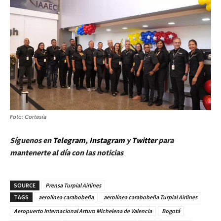
Foto: Cortesía
Síguenos en
Telegram
,
Instagram
y
Twitter
para
mantenerte al día con las noticias
SOURCE
Prensa Turpial Airlines
TAGS
aerolínea carabobeña
aerolínea carabobeña Turpial Airlines
Aeropuerto Internacional Arturo Michelena de Valencia
Bogotá