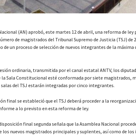
acional (AN) aprobó, este martes 12 de abril, una reforma de ley 
úmero de magistrados del Tribunal Supremo de Justicia (TSJ) de 2
io de un proceso de selección de nuevos integrantes de la máxima 
esión ordinaria, transmitida por el canal estatal ANTV, los diputa
 la Sala Constitucional esté conformada por siete magistrados, 
s salas del TSJ estarán integradas por cinco integrantes.
ión final se estableció que el TSJ deberá proceder a la reorganizac
forme a lo previsto en esta reforma de ley.
disposición final segunda señala que la Asamblea Nacional procede
e los nuevos magistrados principales y suplentes, así como de los