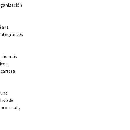
organización
 a la
 integrantes
mucho más
icos,
 carrera
 una
tivo de
 procesal y