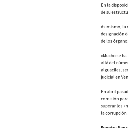
En la disposic
de su estructu
Asimismo, la 
designación d
de los órganos
«Mucho se ha 
allá del núme
alguaciles, se
judicial en Ve
En abril pasa
comisión para 
superar los «m
la corrupción.
Fuente: Banc