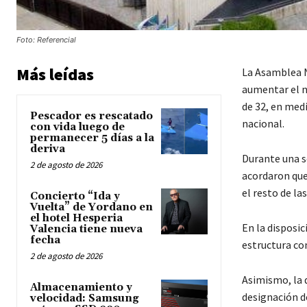
Foto: Referencial
Más leídas
La Asamblea N
aumentar el n
de 32, en med
Pescador es rescatado
nacional.
con vida luego de
permanecer 5 días a la
deriva
Durante una s
2 de agosto de 2026
acordaron que
el resto de la
Concierto “Ida y
Vuelta” de Yordano en
el hotel Hesperia
En la disposic
Valencia tiene nueva
fecha
estructura con
2 de agosto de 2026
Asimismo, la 
Almacenamiento y
designación d
velocidad: Samsung