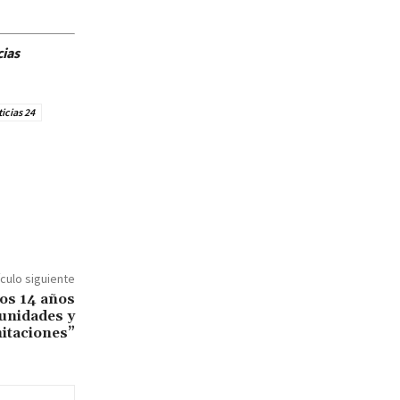
cias
icias 24
ículo siguiente
os 14 años
unidades y
mitaciones”