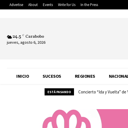
Advertise
About
Events
Write for Us
In the Press
24.5
C
Carabobo
jueves, agosto 6, 2026
INICIO
SUCESOS
REGIONES
NACIONA
Concierto “Ida y Vuelta” de
ESTÁ PASANDO