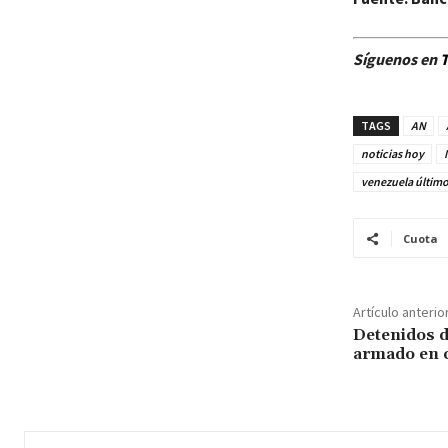
Síguenos en
T
TAGS
AN
noticias hoy
venezuela últim
Cuota
Artículo anterio
Detenidos 
armado en 