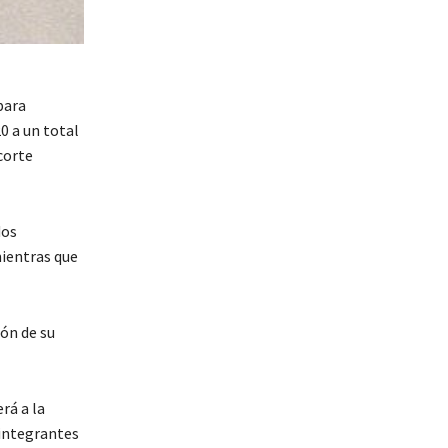
para
0 a un total
corte
dos
mientras que
ión de su
rá a la
 integrantes