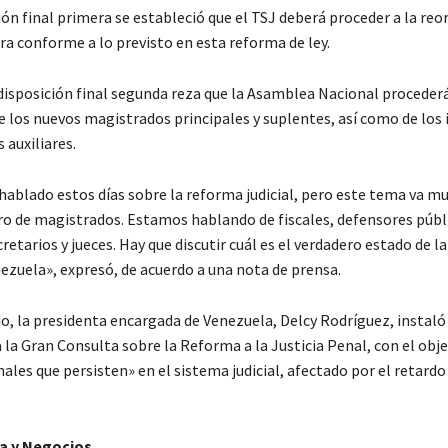
ión final primera se estableció que el TSJ deberá proceder a la re
ra conforme a lo previsto en esta reforma de ley.
disposición final segunda reza que la Asamblea Nacional procederá
e los nuevos magistrados principales y suplentes, así como de los
 auxiliares.
hablado estos días sobre la reforma judicial, pero este tema va 
ro de magistrados. Estamos hablando de fiscales, defensores públ
cretarios y jueces. Hay que discutir cuál es el verdadero estado de la
nezuela», expresó, de acuerdo a una nota de prensa.
do, la presidenta encargada de Venezuela, Delcy Rodríguez, instaló
la Gran Consulta sobre la Reforma a la Justicia Penal, con el obje
ales que persisten» en el sistema judicial, afectado por el retardo
a y Negocios