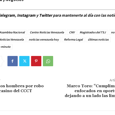
elegram
,
Instagram
y
Twitt
er
para mantenerte al día con las noti
Asamblea Nacional
Centro Noticias Venezuela
CNV
Magistrados del TSJ
not
Noticias Venezuela
noticias venezuela hoy
Reforma Legal
últimas noticias
o minuto
r
Art
dos hombres por robo
Marco Toro: “Cumplim
casino del CCCT
enfocados en oport
dejando a un lado las li