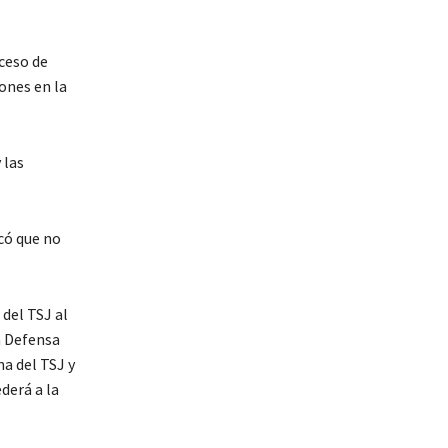
ceso de
ones en la
 las
có que no
del TSJ al
a Defensa
na del TSJ y
derá a la