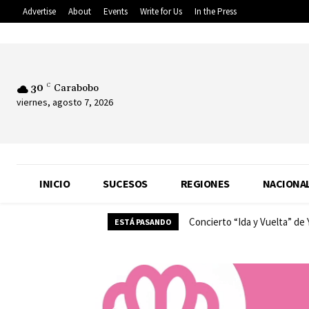
Advertise
About
Events
Write for Us
In the Press
30
C
Carabobo
viernes, agosto 7, 2026
INICIO
SUCESOS
REGIONES
NACIONA
Concierto “Ida y Vuelta” de
ESTÁ PASANDO