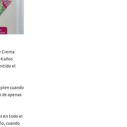
de Crema
14 años
mitido el
umplen cuando
ño de apenas
as en todo el
ño, cuando