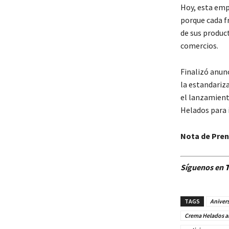
Hoy, esta emp
porque cada f
de sus produc
comercios.
Finalizó anun
la estandariz
el lanzamient
Helados para 
Nota de Pre
Síguenos en
T
TAGS
Aniver
Crema Helados an