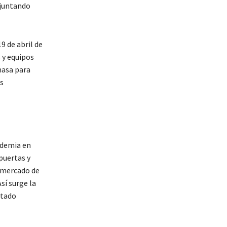
 juntando
9 de abril de
 y equipos
masa para
s
andemia en
puertas y
 mercado de
í surge la
stado