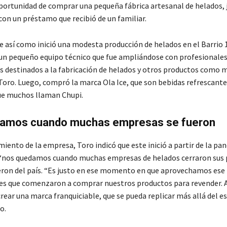
oportunidad de comprar una pequeña fábrica artesanal de helados,
con un préstamo que recibió de un familiar.
e así como inició una modesta producción de helados en el Barrio 1
 un pequeño equipo técnico que fue ampliándose con profesionales
destinados a la fabricación de helados y otros productos como 
 Toro. Luego, compró la marca Ola Ice, que son bebidas refrescante
ue muchos llaman Chupi.
amos cuando muchas empresas se fueron
miento de la empresa, Toro indicó que este inició a partir de la p
“nos quedamos cuando muchas empresas de helados cerraron sus 
eron del país. “Es justo en ese momento en que aprovechamos ese
 que comenzaron a comprar nuestros productos para revender. As
rear una marca franquiciable, que se pueda replicar más allá del e
o.