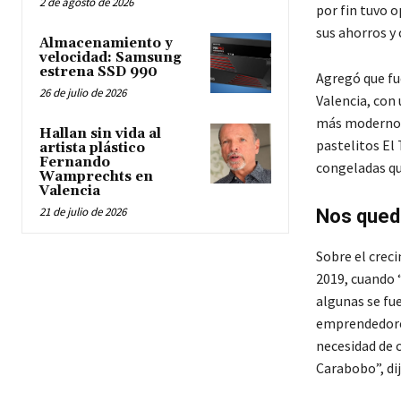
2 de agosto de 2026
por fin tuvo 
sus ahorros y 
Almacenamiento y
velocidad: Samsung
estrena SSD 990
Agregó que fu
26 de julio de 2026
Valencia, con
más modernos 
Hallan sin vida al
pastelitos El
artista plástico
Fernando
congeladas q
Wamprechts en
Valencia
21 de julio de 2026
Nos qued
Sobre el creci
2019, cuando 
algunas se fu
emprendedores
necesidad de c
Carabobo”, dij