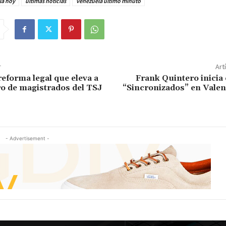
la hoy
últimas noticias
venezuela último minuto
r
Art
eforma legal que eleva a
Frank Quintero inicia
o de magistrados del TSJ
“Sincronizados” en Valen
- Advertisement -