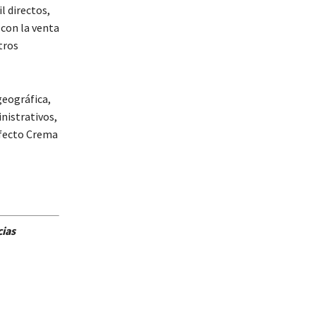
l directos,
 con la venta
tros
geográfica,
nistrativos,
Efecto Crema
cias