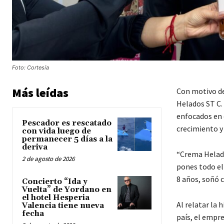
Foto: Cortesía
Más leídas
Con motivo de
Helados ST C.
enfocados en o
Pescador es rescatado
crecimiento y
con vida luego de
permanecer 5 días a la
deriva
“Crema Helado
2 de agosto de 2026
pones todo el
8 años, soñó c
Concierto “Ida y
Vuelta” de Yordano en
el hotel Hesperia
Al relatar la 
Valencia tiene nueva
fecha
país, el empr