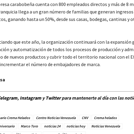
resa carabobeña cuenta con 800 empleados directos y más de 8 mi
ranquicia llega a un gran número de familias que generan ingresos
tos, ganando hasta un 50%, desde sus casas, bodegas, cantinas y o
ciando que este año, la organización continuará con la expansión 
ación y automatización de todos los procesos de producción y admi
o de nuevos productos y cubrir todo el territorio nacional con el 
incrementar el número de embajadores de marca.
nsa
elegram
,
Instagram
y
Twitt
er
para mantenerte al día con las noti
sario Crema Helados
Centro Noticias Venezuela
CNV
Crema helados
iversario
Marco Toro
noticias 24
noticias hoy
Noticias Venezuela