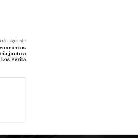
ículo siguiente
 conciertos
cia junto a
Los Perita