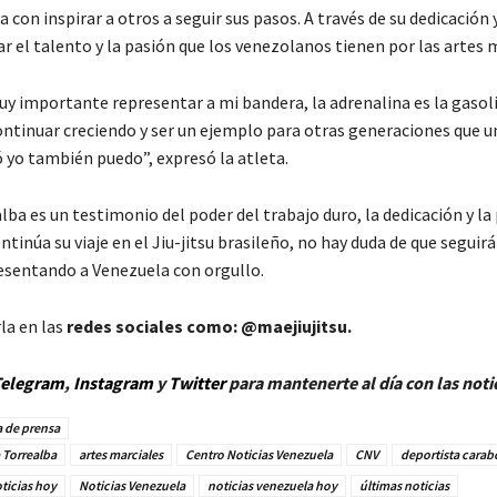
on inspirar a otros a seguir sus pasos. A través de su dedicación 
 el talento y la pasión que los venezolanos tienen por las artes m
uy importante representar a mi bandera, la adrenalina es la gasol
ontinuar creciendo y ser un ejemplo para otras generaciones que un
ró yo también puedo”, expresó la atleta.
ba es un testimonio del poder del trabajo duro, la dedicación y la 
tinúa su viaje en el Jiu-jitsu brasileño, no hay duda de que seguir
resentando a Venezuela con orgullo.
la en las
redes sociales como: @maejiujitsu.
elegram
,
Instagram
y
Twitt
er
para mantenerte al día con las noti
 de prensa
 Torrealba
artes marciales
Centro Noticias Venezuela
CNV
deportista cara
ticias hoy
Noticias Venezuela
noticias venezuela hoy
últimas noticias