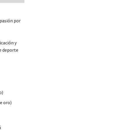
 pasión por
icación y
te deporte
o)
e oro)
á