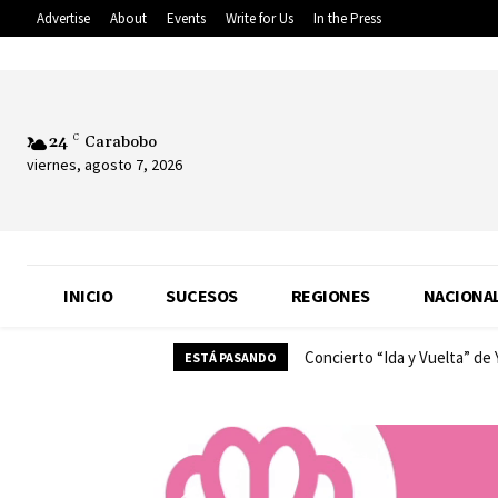
Advertise
About
Events
Write for Us
In the Press
24
C
Carabobo
viernes, agosto 7, 2026
INICIO
SUCESOS
REGIONES
NACIONA
Concierto “Ida y Vuelta” de
ESTÁ PASANDO