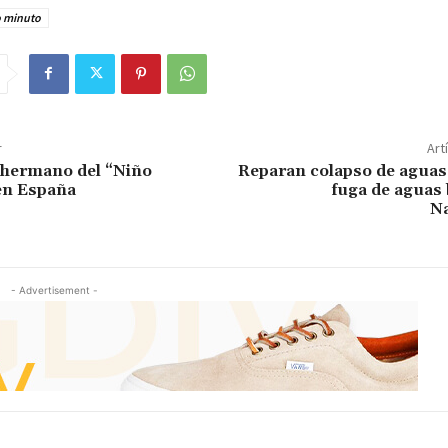
o minuto
r
Art
 hermano del “Niño
Reparan colapso de aguas 
en España
fuga de aguas
N
- Advertisement -