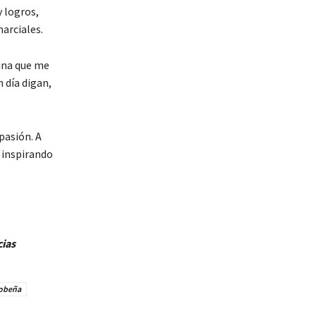
y logros,
arciales.
ina que me
 día digan,
pasión. A
á inspirando
cias
bobeña