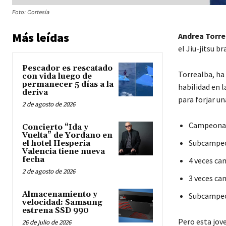
Foto: Cortesía
Más leídas
Andrea Torre
el Jiu-jitsu br
Pescador es rescatado
Torrealba, ha
con vida luego de
permanecer 5 días a la
habilidad en l
deriva
para forjar un
2 de agosto de 2026
Campeona i
Concierto “Ida y
Vuelta” de Yordano en
Subcampeo
el hotel Hesperia
Valencia tiene nueva
fecha
4 veces ca
2 de agosto de 2026
3 veces ca
Almacenamiento y
Subcampeon
velocidad: Samsung
estrena SSD 990
Pero esta jov
26 de julio de 2026