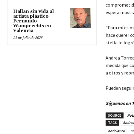
comprometida c
Hallan sin vida al
espera mostrar
artista plástico
Fernando
Wamprechts en
“Para mí es m
Valencia
hace querer c
21 de julio de 2026
si ella lo log
Andrea Torreal
medida que con
a otros y rep
Pueden seguir
Síguenos en
T
SOURCE
Nota
TAGS
Andrea
noticias 24
no