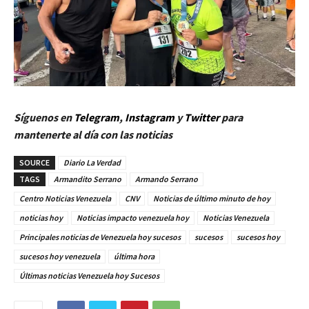
Síguenos en
Telegram
,
Instagram
y
Twitter
para
mantenerte al día con las noticias
SOURCE
Diario La Verdad
TAGS
Armandito Serrano
Armando Serrano
Centro Noticias Venezuela
CNV
Noticias de último minuto de hoy
noticias hoy
Noticias impacto venezuela hoy
Noticias Venezuela
Principales noticias de Venezuela hoy sucesos
sucesos
sucesos hoy
sucesos hoy venezuela
última hora
Últimas noticias Venezuela hoy Sucesos