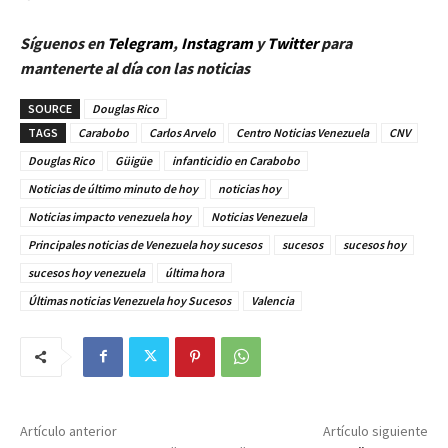
Síguenos en
Telegram
,
Instagram
y
Twitter
para
mantenerte al día con las noticias
SOURCE
Douglas Rico
TAGS
Carabobo
Carlos Arvelo
Centro Noticias Venezuela
CNV
Douglas Rico
Güigüe
infanticidio en Carabobo
Noticias de último minuto de hoy
noticias hoy
Noticias impacto venezuela hoy
Noticias Venezuela
Principales noticias de Venezuela hoy sucesos
sucesos
sucesos hoy
sucesos hoy venezuela
última hora
Últimas noticias Venezuela hoy Sucesos
Valencia
Artículo anterior
Artículo siguiente