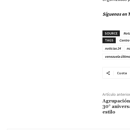
Síguenos en
T
SOURCE
Nota
TAGS
Centro 
noticias 24
no
venezuela últim
Cuota
Artículo anterio
Agrupación 
30° anivers
estilo