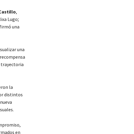
Castillo
,
lixa Lugo;
 firmó una
sualizar una
o recompensa
 trayectoria
eron la
or distintos
 nueva
suales.
compromiso,
ormados en