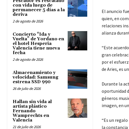
Pescador es rescatado
con vida luego de
permanecer 5 días a la
El anuncio fu
deriva
quien, en comp
2 de agosto de 2026
relaciones in
alianza durant
Concierto “Ida y
Vuelta” de Yordano en
el hotel Hesperia
“Este acuerdo
Valencia tiene nueva
fecha
gran celebrac
2 de agosto de 2026
por el esfuerz
de Aries, es u
Almacenamiento y
velocidad: Samsung
estrena SSD 990
Durante la act
26 de julio de 2026
oportunidad d
géneros musica
Hallan sin vida al
imagen, en un
artista plástico
Fernando
Wamprechts en
“Es un regalo 
Valencia
21 de julio de 2026
la constancia