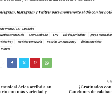
elegram
,
Instagram
y
Twitt
er
para mantenerte al día con las noti
 de Prensa / CNP Carabobo
Noticias Venezuela
CNP Carabobo
CNV
Día del periodista
grupo musical Ar
ticias hoy
Noticias Venezuela
noticias venezuela hoy
últimas noticias
o minuto
r
Art
musical Aries arribó a su
¡Gratinados con
ario con más variedad y
Canelones de calabac