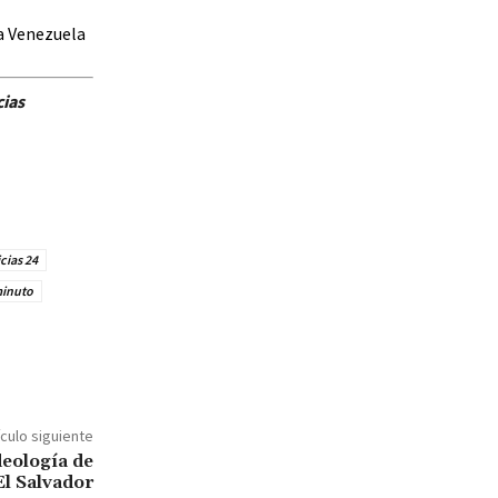
a Venezuela
cias
cias 24
minuto
ículo siguiente
deología de
El Salvador