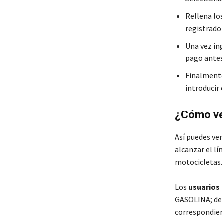
Rellena lo
registrado
Una vez in
pago antes
Finalmente
introducir 
¿Cómo ver
Así puedes ver
alcanzar el l
motocicletas.
Los
usuarios 
GASOLINA; des
correspondien