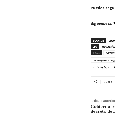
Puedes segui
Síguenos en
T
SOURCE
msn
VIA
Redacció
TAGS
calenda
cronograma de g
noticias hoy
Cuota
Artículo anterio
Gobierno re
decreto de