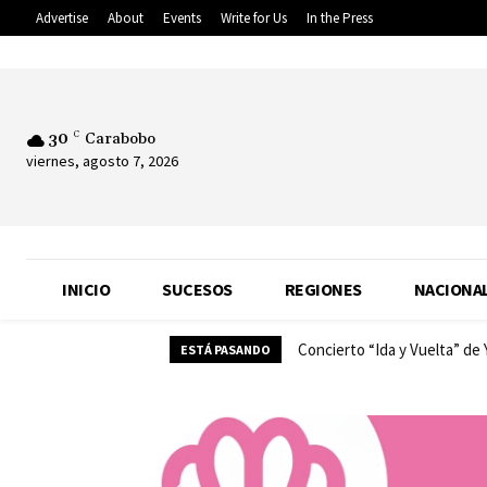
Advertise
About
Events
Write for Us
In the Press
30
C
Carabobo
viernes, agosto 7, 2026
INICIO
SUCESOS
REGIONES
NACIONA
Concierto “Ida y Vuelta” de
ESTÁ PASANDO