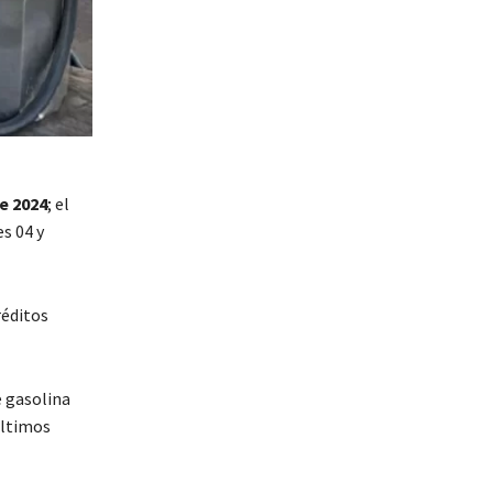
e 2024
; el
s 04 y
réditos
 gasolina
últimos