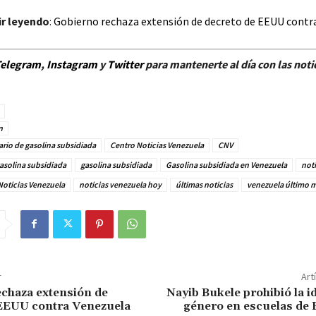
r leyendo
:
Gobierno rechaza extensión de decreto de EEUU contr
elegram
,
Instagram
y
Twitter
para mantenerte al día con las noti
n
rio de gasolina subsidiada
Centro Noticias Venezuela
CNV
asolina subsidiada
gasolina subsidiada
Gasolina subsidiada en Venezuela
noti
Noticias Venezuela
noticias venezuela hoy
últimas noticias
venezuela último 
r
Art
chaza extensión de
Nayib Bukele prohibió la i
 EEUU contra Venezuela
género en escuelas de 