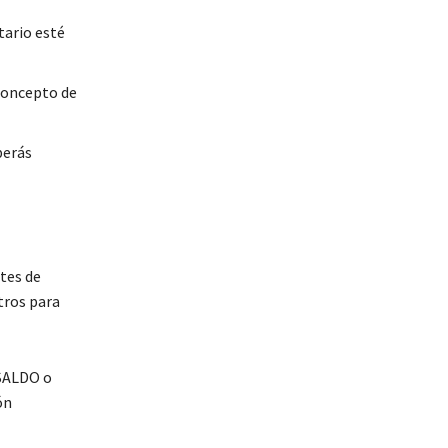
tario esté
concepto de
berás
ntes de
itros para
 SALDO o
ón