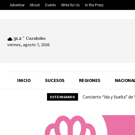
Advertise
About
Events
Write for Us
In the Press
31.2
C
Carabobo
viernes, agosto 7, 2026
INICIO
SUCESOS
REGIONES
NACIONA
Concierto “Ida y Vuelta” de Yo
Almacenamiento y velocid
ESTÁ PASANDO