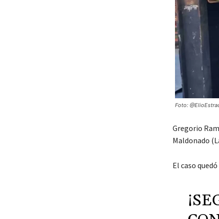
Foto: @ElioEstra
Gregorio Ramó
Maldonado (La
El caso quedó 
¡SE