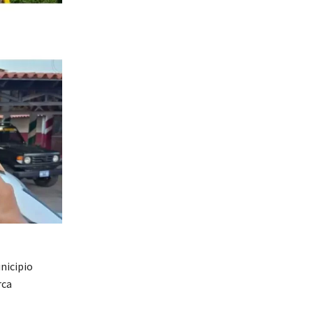
nicipio
rca