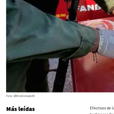
Foto: @ElioEstrada18
Más leídas
Efectivos de 