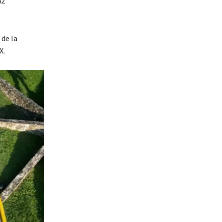
42
 de la
X.