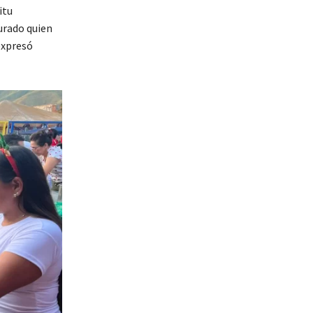
itu
urado quien
expresó