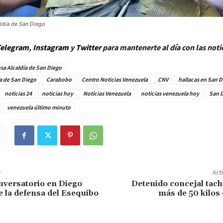
aldía de San Diego
elegram
,
Instagram
y
Twitter
para mantenerte al día con las noti
sa Alcaldía de San Diego
a de San Diego
Carabobo
Centro Noticias Venezuela
CNV
hallacas en San D
noticias 24
noticias hoy
Noticias Venezuela
noticias venezuela hoy
San 
venezuela último minuto
r
Art
nversatorio en Diego
Detenido concejal tac
e la defensa del Esequibo
más de 50 kilos