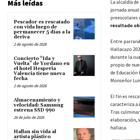
Más leídas
La alcaldía de
jornada anual
preescolares 
Pescador es rescatado
resultado ob
con vida luego de
permanecer 5 días a la
deriva
Entre parrand
2 de agosto de 2026
Hallacazo 202
durante la cu
Concierto “Ida y
Vuelta” de Yordano en
propio de nue
el hotel Hesperia
de Educación I
Valencia tiene nueva
fecha
Monseñor Luis
2 de agosto de 2026
El fin es resc
Almacenamiento y
caracteriza a
velocidad: Samsung
estrena SSD 990
Tras culminar
26 de julio de 2026
elaboración, s
hallaca.
Hallan sin vida al
artista plástico