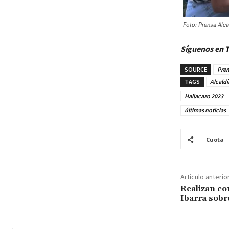
Foto: Prensa Alc
Síguenos en
T
SOURCE
Pren
TAGS
Alcaldí
Hallacazo 2023
últimas noticias
Cuota
Artículo anterio
Realizan co
Ibarra sobr