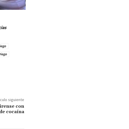
cias
iego
Diego
ículo siguiente
hirense con
 de cocaína