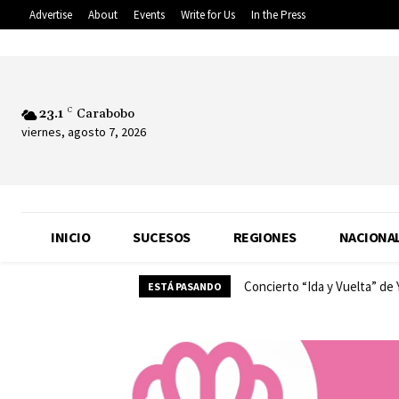
Advertise
About
Events
Write for Us
In the Press
23.1
C
Carabobo
viernes, agosto 7, 2026
INICIO
SUCESOS
REGIONES
NACIONA
Concierto “Ida y Vuelta” de
ESTÁ PASANDO