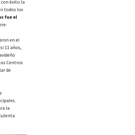
 con éxito la
en todos los
as fue el
bre.
aron en el
si 11 años,
navideño
los Centros
lar de
e
cipales.
ra la
uculenta