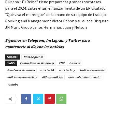
Diveana “Tu Reina” tiene preparadas grandes sorpresas
para el 2024. Entre ellas, el lanzamiento de un EP titulado
“Qué viva el merengue” de la mano de su equipo de trabajo:
Booking and Management Víctor Pabon y su aliada Disquera
JN Music Group de los Hermanos Juan y Nelson.
Síguenos en
Telegram
,
Instagram
y
Twitt
er
para
mantenerte al día con las noticias
SOURCE
Nota de prensa
TAGS
Centro Noticias Venezuela
CNV
Diveana
Free Cover Venezuela
noticias 24
noticias hoy
Noticias Venezuela
noticias venezuela hoy
últimas noticias
venezuela último minuto
Youtube