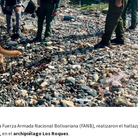
la Fuerza Armada Nacional Bolivariana (FANB), realizaron el hallaz
, en el
archipiélago Los Roques
.