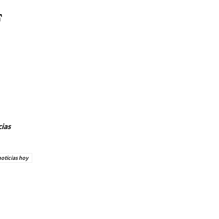
F
cias
oticias hoy