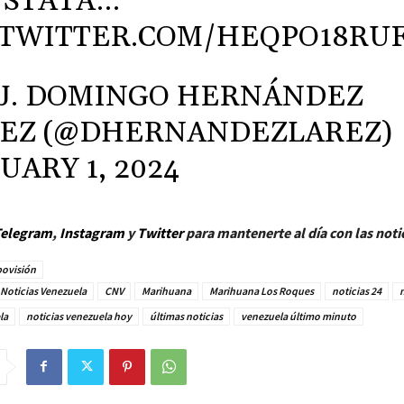
NSTATA…
.TWITTER.COM/HEQPO18RU
J. DOMINGO HERNÁNDEZ
EZ (@DHERNANDEZLAREZ)
UARY 1, 2024
elegram
,
Instagram
y
Twitter
para mantenerte al día con las noti
ovisión
Noticias Venezuela
CNV
Marihuana
Marihuana Los Roques
noticias 24
n
la
noticias venezuela hoy
últimas noticias
venezuela último minuto