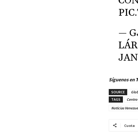
CO
PIC
— G
LÁR
JAN
Síguenos en
T
SOURCE
Glob
TAGS
Centro 
Noticias Venezue
Cuota