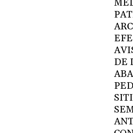
MED
PAT
ARC
EFE
AVI
DE 
ABA
PED
SIT
SEM
ANT