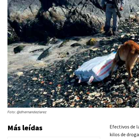
Foto: @dhernandezlarez
Más leídas
Efectivos de 
kilos de droga