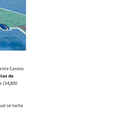
iente Canino
elas de
s (34,800
ual se lucha