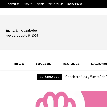
Advertise
About
Events
Write for Us
In the Press
32.4
C
Carabobo
jueves, agosto 6, 2026
INICIO
SUCESOS
REGIONES
NACIONA
Concierto “Ida y Vuelta” de
ESTÁ PASANDO