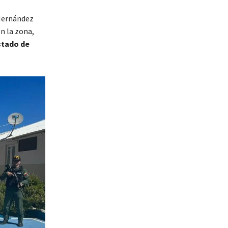
 Hernández
n la zona,
estado de