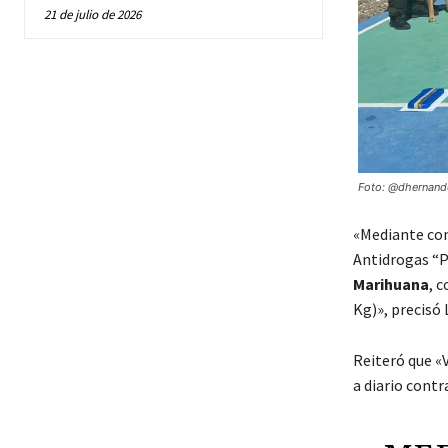
21 de julio de 2026
Foto: @dhernand
«Mediante com
Antidrogas “P
Marihuana
, 
Kg)», precisó 
Reiteró que «V
a diario contr