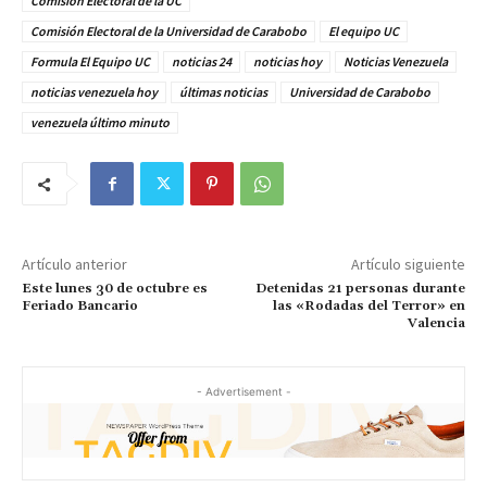
Comisión Electoral de la UC
Comisión Electoral de la Universidad de Carabobo
El equipo UC
Formula El Equipo UC
noticias 24
noticias hoy
Noticias Venezuela
noticias venezuela hoy
últimas noticias
Universidad de Carabobo
venezuela último minuto
Artículo anterior
Artículo siguiente
Este lunes 30 de octubre es
Detenidas 21 personas durante
Feriado Bancario
las «Rodadas del Terror» en
Valencia
- Advertisement -