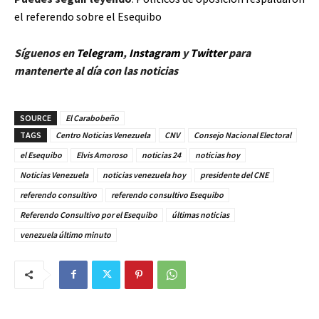
el referendo sobre el Esequibo
Síguenos en
Telegram
,
Instagram
y
Twitter
para
mantenerte al día con las noticias
SOURCE
El Carabobeño
TAGS
Centro Noticias Venezuela
CNV
Consejo Nacional Electoral
el Esequibo
Elvis Amoroso
noticias 24
noticias hoy
Noticias Venezuela
noticias venezuela hoy
presidente del CNE
referendo consultivo
referendo consultivo Esequibo
Referendo Consultivo por el Esequibo
últimas noticias
venezuela último minuto