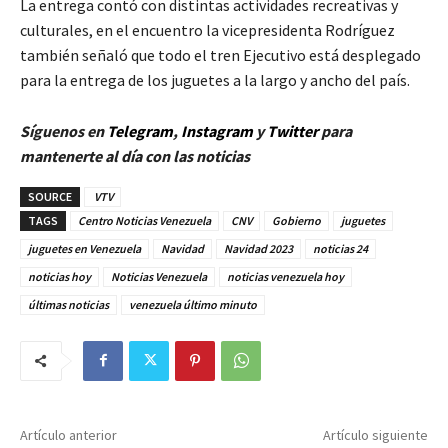
La entrega contó con distintas actividades recreativas y
culturales, en el encuentro la vicepresidenta Rodríguez
también señaló que todo el tren Ejecutivo está desplegado
para la entrega de los juguetes a la largo y ancho del país.
Síguenos en
Telegram
,
Instagram
y
Twitter
para
mantenerte al día con las noticias
SOURCE
VTV
TAGS
Centro Noticias Venezuela
CNV
Gobierno
juguetes
juguetes en Venezuela
Navidad
Navidad 2023
noticias 24
noticias hoy
Noticias Venezuela
noticias venezuela hoy
últimas noticias
venezuela último minuto
Artículo anterior
Artículo siguiente