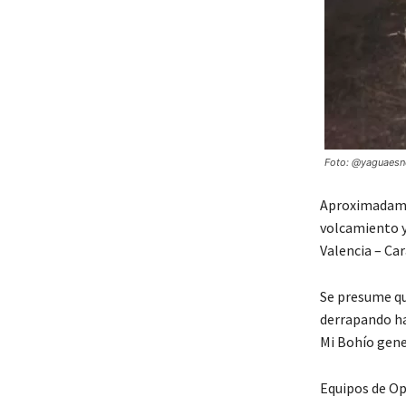
Foto: @yaguaesno
Aproximadamen
volcamiento y 
Valencia – Ca
Se presume qu
derrapando hac
Mi Bohío gen
Equipos de Op