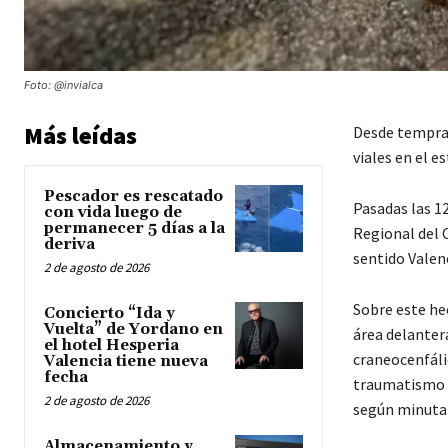
Foto: @invialca
Más leídas
Desde tempran
viales en el 
Pescador es rescatado
Pasadas las 12
con vida luego de
permanecer 5 días a la
Regional del 
deriva
sentido Valenc
2 de agosto de 2026
Sobre este he
Concierto “Ida y
Vuelta” de Yordano en
área delanter
el hotel Hesperia
craneocenfáli
Valencia tiene nueva
fecha
traumatismo c
2 de agosto de 2026
según minuta 
Almacenamiento y