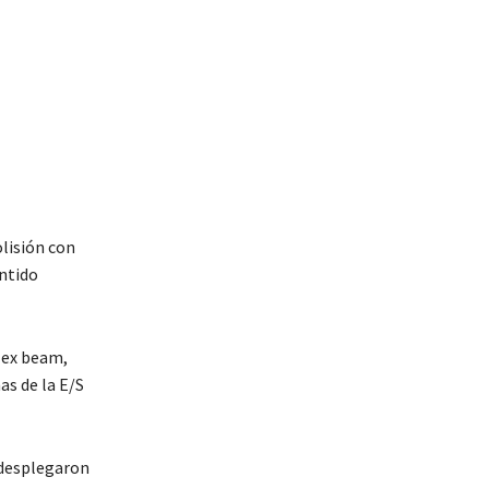
lisión con
entido
lex beam,
as de la E/S
 desplegaron