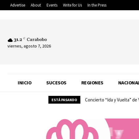
Advertise
About
Events
Write for Us
In the Press
31.2
C
Carabobo
viernes, agosto 7, 2026
INICIO
SUCESOS
REGIONES
NACIONA
Concierto “Ida y Vuelta” de
Almacenamiento y veloc
ESTÁ PASANDO