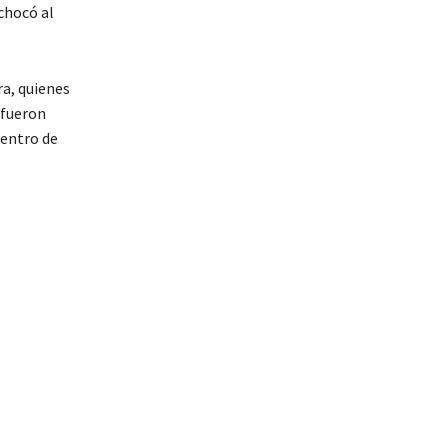
chocó al
a, quienes
 fueron
centro de