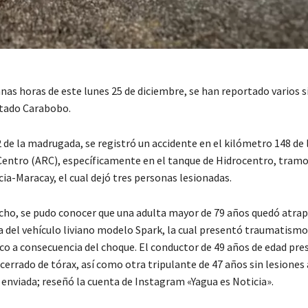
as horas de este lunes 25 de diciembre, se han reportado varios s
estado Carabobo.
 de la madrugada, se registró un accidente en el kilómetro 148 de 
Centro (ARC), específicamente en el tanque de Hidrocentro, tramo
ia-Maracay, el cual dejó tres personas lesionadas.
cho, se pudo conocer que una adulta mayor de 79 años quedó atrap
a del vehículo liviano modelo Spark, la cual presentó traumatismo
co a consecuencia del choque. El conductor de 49 años de edad pre
errado de tórax, así como otra tripulante de 47 años sin lesiones
enviada; reseñó la cuenta de Instagram «Yagua es Noticia».