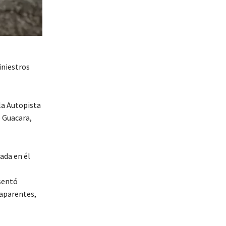
iniestros
la Autopista
 Guacara,
ada en él
sentó
 aparentes,