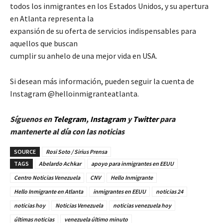
todos los inmigrantes en los Estados Unidos, y su apertura
en Atlanta representa la
expansión de su oferta de servicios indispensables para
aquellos que buscan
cumplir su anhelo de una mejor vida en USA.
Si desean más información, pueden seguir la cuenta de
Instagram @helloinmigranteatlanta.
Síguenos en
Telegram
,
Instagram
y
Twitter
para
mantenerte al día con las noticias
SOURCE
Rosi Soto / Sirius Prensa
TAGS
Abelardo Achkar
apoyo para inmigrantes en EEUU
Centro Noticias Venezuela
CNV
Hello Inmigrante
Hello Inmigrante en Atlanta
inmigrantes en EEUU
noticias 24
noticias hoy
Noticias Venezuela
noticias venezuela hoy
últimas noticias
venezuela último minuto