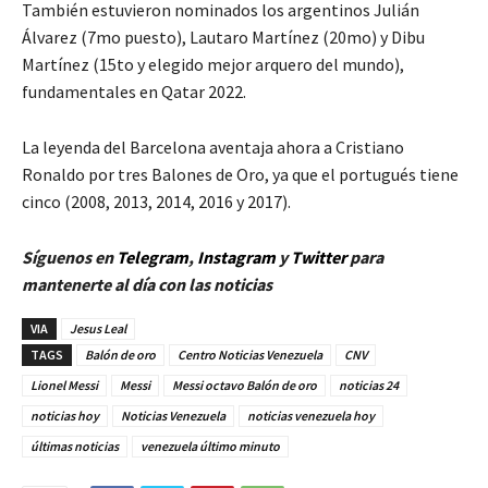
También estuvieron nominados los argentinos Julián
Álvarez (7mo puesto), Lautaro Martínez (20mo) y Dibu
Martínez (15to y elegido mejor arquero del mundo),
fundamentales en Qatar 2022.
La leyenda del Barcelona aventaja ahora a Cristiano
Ronaldo por tres Balones de Oro, ya que el portugués tiene
cinco (2008, 2013, 2014, 2016 y 2017).
Síguenos en
Telegram
,
Instagram
y
Twitter
para
mantenerte al día con las noticias
VIA
Jesus Leal
TAGS
Balón de oro
Centro Noticias Venezuela
CNV
Lionel Messi
Messi
Messi octavo Balón de oro
noticias 24
noticias hoy
Noticias Venezuela
noticias venezuela hoy
últimas noticias
venezuela último minuto