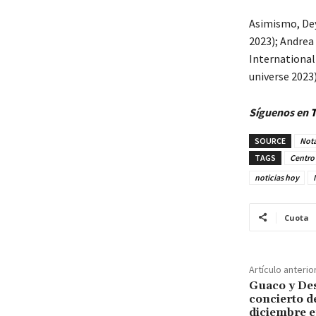
Asimismo, Dey
2023); Andrea
International
universe 2023)
Síguenos en
T
SOURCE
Nota
TAGS
Centro 
noticias hoy
Cuota
Artículo anterio
Guaco y De
concierto de
diciembre e