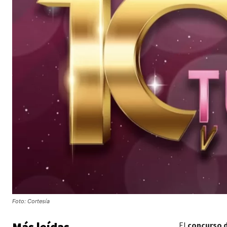
Foto: Cortesía
Más leídas
El
concurso d