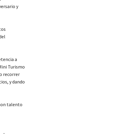
versario y
tos
del
etencia a
“Mini Turismo
o recorrer
ios, y dando
 con talento