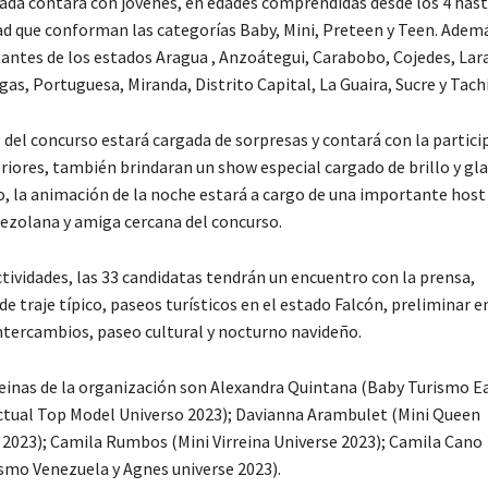
rada contará con jóvenes, en edades comprendidas desde los 4 hast
ad que conforman las categorías Baby, Mini, Preteen y Teen. Adem
antes de los estados Aragua , Anzoátegui, Carabobo, Cojedes, Lara
as, Portuguesa, Miranda, Distrito Capital, La Guaira, Sucre y Tachi
 del concurso estará cargada de sorpresas y contará con la partici
eriores, también brindaran un show especial cargado de brillo y gl
, la animación de la noche estará a cargo de una importante host 
nezolana y amiga cercana del concurso.
tividades, las 33 candidatas tendrán un encuentro con la prensa,
e traje típico, paseos turísticos en el estado Falcón, preliminar en
intercambios, paseo cultural y nocturno navideño.
reinas de la organización son Alexandra Quintana (Baby Turismo E
ctual Top Model Universo 2023); Davianna Arambulet (Mini Queen
 2023); Camila Rumbos (Mini Virreina Universe 2023); Camila Cano
smo Venezuela y Agnes universe 2023).