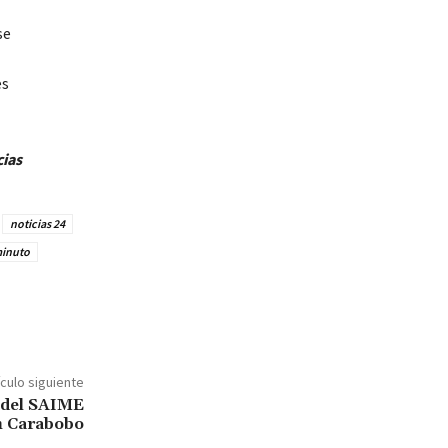
se
es
cias
noticias 24
minuto
ículo siguiente
 del SAIME
n Carabobo