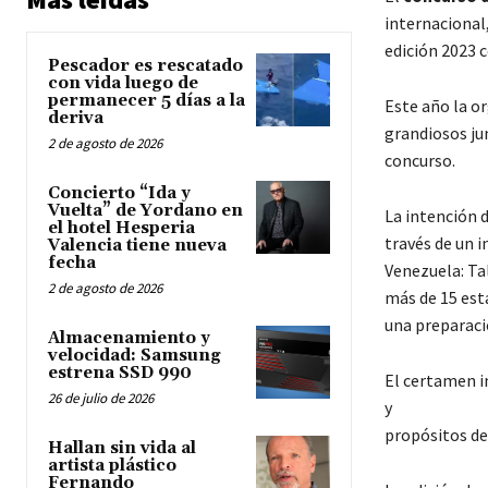
internacional
edición 2023 
Pescador es rescatado
con vida luego de
permanecer 5 días a la
Este año la o
deriva
grandiosos jun
2 de agosto de 2026
concurso.
Concierto “Ida y
Vuelta” de Yordano en
La intención 
el hotel Hesperia
través de un i
Valencia tiene nueva
fecha
Venezuela: Ta
2 de agosto de 2026
más de 15 est
una preparaci
Almacenamiento y
velocidad: Samsung
estrena SSD 990
El certamen in
26 de julio de 2026
y
propósitos de 
Hallan sin vida al
artista plástico
Fernando