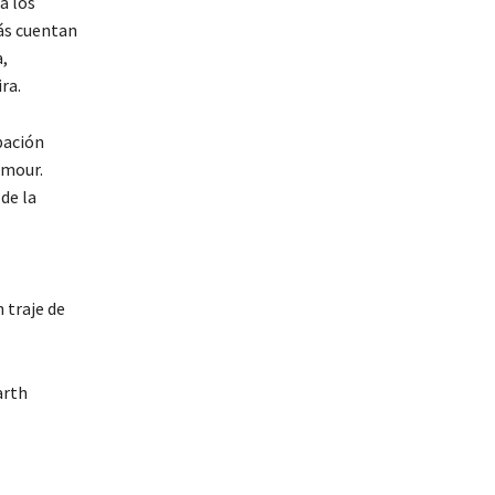
a los
ás cuentan
,
ra.
pación
amour.
de la
 traje de
arth