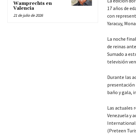
La edición do
Wamprechts en
17 años de ed
Valencia
21 de julio de 2026
con represent
Yaracuy, Monag
La noche final
de reinas ant
Sumado a esto
televisión ve
Durante las ac
presentación d
baño y gala, 
Las actuales 
Venezuela y a
International
(Preteen Turi