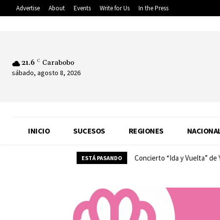
Advertise
About
Events
Write for Us
In the Press
21.6
C
Carabobo
sábado, agosto 8, 2026
INICIO
SUCESOS
REGIONES
NACIONA
Concierto “Ida y Vuelta” de
ESTÁ PASANDO