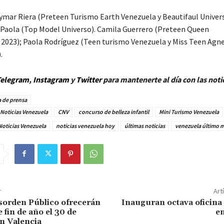
mar Riera (Preteen Turismo Earth Venezuela y Beautifaul Univer
 Paola (Top Model Universo). Camila Guerrero (Preteen Queen
 2023); Paola Rodríguez (Teen turismo Venezuela y Miss Teen Agn
.
elegram
,
Instagram
y
Twitter
para mantenerte al día con las noti
 de prensa
Noticias Venezuela
CNV
concurso de belleza infantil
Mini Turismo Venezuela
Noticias Venezuela
noticias venezuela hoy
últimas noticias
venezuela último 
r
Art
sorden Público ofrecerán
Inauguran octava oficina
 fin de año el 30 de
e
n Valencia