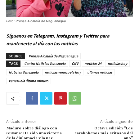
Foto: Prensa Alcaldía de Naguanagua
Síguenos en
Telegram
,
Instagram
y
Twitt
er
para
mantenerte al día con las noticias
SOURCE
Prensa Alcaldía de Naguanagua
TAGS
Centro Noticias Venezuela
CNV
noticias 24
noticias hoy
Noticias Venezuela
noticias venezuela hoy
últimas noticias
venezuela último minuto
Artículo anterior
Artículo siguiente
Maduro sobre diálogo con
Octava edición “Los
Guyana: Ha sido una victoria
carabobeños más exitosos del
de la diplomacia y la paz
año”