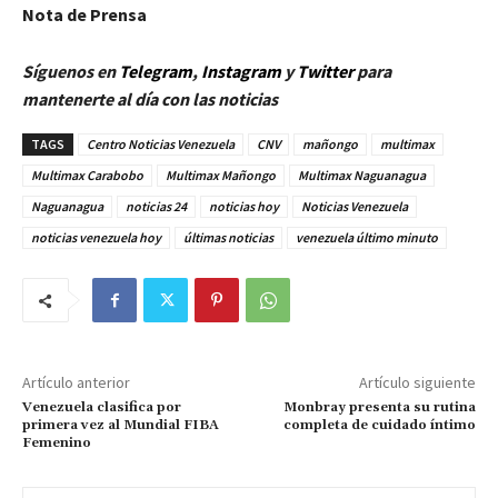
Nota de Prensa
Síguenos en
Telegram
,
Instagram
y
Twitt
er
para
mantenerte al día con las noticias
TAGS
Centro Noticias Venezuela
CNV
mañongo
multimax
Multimax Carabobo
Multimax Mañongo
Multimax Naguanagua
Naguanagua
noticias 24
noticias hoy
Noticias Venezuela
noticias venezuela hoy
últimas noticias
venezuela último minuto
Artículo anterior
Artículo siguiente
Venezuela clasifica por
Monbray presenta su rutina
primera vez al Mundial FIBA
completa de cuidado íntimo
Femenino