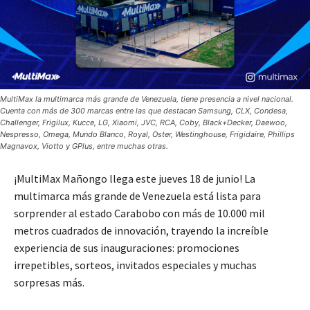
MultiMax la multimarca más grande de Venezuela, tiene presencia a nivel nacional.
Cuenta con más de 300 marcas entre las que destacan Samsung, CLX, Condesa,
Challenger, Frigilux, Kucce, LG, Xiaomi, JVC, RCA, Coby, Black+Decker, Daewoo,
Nespresso, Omega, Mundo Blanco, Royal, Oster, Westinghouse, Frigidaire, Phillips
Magnavox, Viotto y GPlus, entre muchas otras.
¡MultiMax Mañongo llega este jueves 18 de junio! La
multimarca más grande de Venezuela está lista para
sorprender al estado Carabobo con más de 10.000 mil
metros cuadrados de innovación, trayendo la increíble
experiencia de sus inauguraciones: promociones
irrepetibles, sorteos, invitados especiales y muchas
sorpresas más.