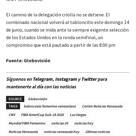
El camino de la delegación criolla no se detiene. El
combinado nacional volverá al tabloncillo este domingo 14
de junio, cuando se mida ante la siempre exigente selección
de los Estados Unidos en la ronda semifinal, un
compromiso que está pautado a partir de las 8:00 pm
Fuente: Globovisión
Síguenos en
Telegram
,
Instagram
y
Twitt
er
para
mantenerte al día con las noticias
SOURCE
Globovisión
TAGS
baloncesto femenino venezolano
Centro Noticias Venezuela
CNV
FIBA ​​AmeriCup Sub-18 2026
Luz Vargas
Mundial FIBA ​​Femenino
noticias 24
noticias hoy
Noticias Venezuela
noticias venezuela hoy
últimas noticias