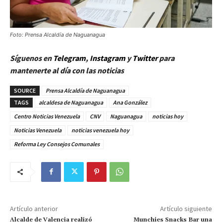
Foto: Prensa Alcaldía de Naguanagua
Síguenos en
Telegram
,
Instagram
y
Twitter
para
mantenerte al día con las noticias
SOURCE
Prensa Alcaldía de Naguanagua
TAGS
alcaldesa de Naguanagua
Ana González
Centro Noticias Venezuela
CNV
Naguanagua
noticias hoy
Noticias Venezuela
noticias venezuela hoy
Reforma Ley Consejos Comunales
Artículo anterior
Artículo siguiente
Alcalde de Valencia realizó
Munchies Snacks Bar una