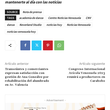
mantenerte al día con las noticias
SOURCE
Nota de prensa
TAGS
academia de danza
Centro Noticias Venezuela
CNV
danza
Neverland Studio
noticias hoy
Noticias Venezuela
noticias venezuela hoy
Artículo anterior
Artículo siguiente
Transeúntes y comerciantes
Congreso Internacional
expresan satisfacción con
Avícola Venezuela 2023
gestión de Ana González por
reunirá a productores en
rehabilitación del alumbrado
Carabobo
en Av. Valencia
- Advertisement -