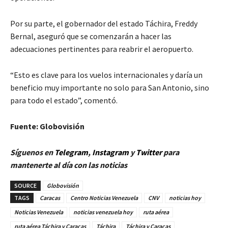
Por su parte, el gobernador del estado Táchira, Freddy
Bernal, aseguró que se comenzarán a hacer las
adecuaciones pertinentes para reabrir el aeropuerto.
“Esto es clave para los vuelos internacionales y daría un
beneficio muy importante no solo para San Antonio, sino
para todo el estado”, comentó.
Fuente: Globovisión
Síguenos en
Telegram
,
Instagram
y
Twitter
para
mantenerte al día con las noticias
SOURCE
Globovisión
TAGS
Caracas
Centro Noticias Venezuela
CNV
noticias hoy
Noticias Venezuela
noticias venezuela hoy
ruta aérea
ruta aérea Táchira y Caracas
Táchira
Táchira y Caracas