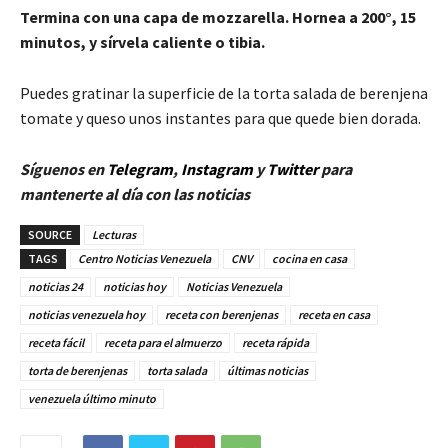
Termina con una capa de mozzarella. Hornea a 200°, 15
minutos, y sírvela caliente o tibia.
Puedes gratinar la superficie de la torta salada de berenjena
tomate y queso unos instantes para que quede bien dorada.
Síguenos en
Telegram
,
Instagram
y
Twitt
er
para
mantenerte al día con las noticias
SOURCE
Lecturas
TAGS
Centro Noticias Venezuela
CNV
cocina en casa
noticias 24
noticias hoy
Noticias Venezuela
noticias venezuela hoy
receta con berenjenas
receta en casa
receta fácil
receta para el almuerzo
receta rápida
torta de berenjenas
torta salada
últimas noticias
venezuela último minuto