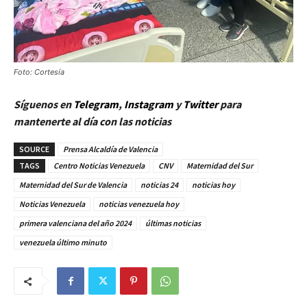
Foto: Cortesía
Síguenos en
Telegram
,
Instagram
y
Twitter
para
mantenerte al día con las noticias
SOURCE
Prensa Alcaldía de Valencia
TAGS
Centro Noticias Venezuela
CNV
Maternidad del Sur
Maternidad del Sur de Valencia
noticias 24
noticias hoy
Noticias Venezuela
noticias venezuela hoy
primera valenciana del año 2024
últimas noticias
venezuela último minuto