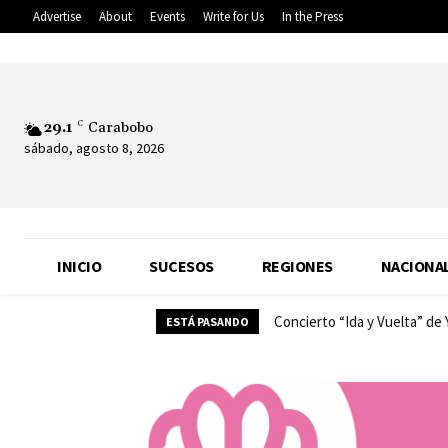
Advertise
About
Events
Write for Us
In the Press
29.1
C
Carabobo
sábado, agosto 8, 2026
INICIO
SUCESOS
REGIONES
NACIONA
Concierto “Ida y Vuelta” de
ESTÁ PASANDO