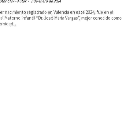
utor CNV - Autor
-
1 de enero de 2024
mer nacimiento registrado en Valencia en este 2024, fue en el
al Materno Infantil “Dr. José María Vargas”, mejor conocido como
ernidad...