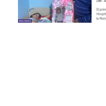
CNV - A
El pri
Hospit
la Mat
REGIONES