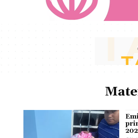
Mate
Emi
pri
20