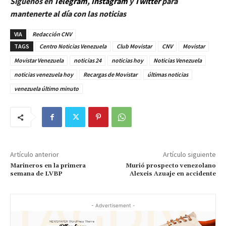
Síguenos en
Telegram
,
Instagram
y
Twitter
para
mantenerte al día con las noticias
VIA
Redacción CNV
TAGS
Centro Noticias Venezuela
Club Movistar
CNV
Movistar
Movistar Venezuela
noticias 24
noticias hoy
Noticias Venezuela
noticias venezuela hoy
Recargas de Movistar
últimas noticias
venezuela último minuto
Artículo anterior
Artículo siguiente
Marineros en la primera
Murió prospecto venezolano
semana de LVBP
Alexeis Azuaje en accidente
- Advertisement -