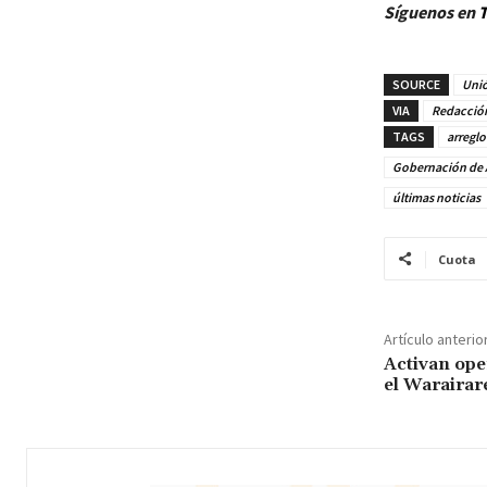
Síguenos en
T
SOURCE
Unió
VIA
Redacció
TAGS
arreglo
Gobernación de 
últimas noticias
Cuota
Artículo anterio
Activan ope
el Waraira