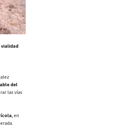
 vialidad
zalez
able del
ar las vías
rícola
, en
perada.