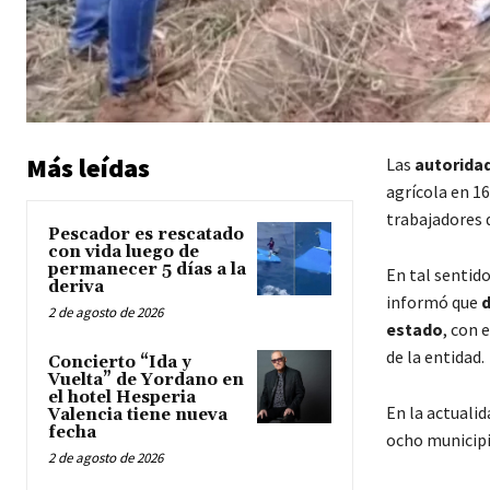
Más leídas
Las
autoridad
agrícola en 16
trabajadores 
Pescador es rescatado
con vida luego de
permanecer 5 días a la
En tal sentido
deriva
informó que
d
2 de agosto de 2026
estado
, con 
de la entidad.
Concierto “Ida y
Vuelta” de Yordano en
el hotel Hesperia
En la actualid
Valencia tiene nueva
fecha
ocho municipio
2 de agosto de 2026