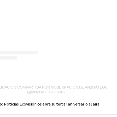
LICACIÓN COMPARTIDA POR GOBERNACIÓN DE ANZOÁTEGUI
(@ANZOATEGUIGOB)
o:
Noticias Ecovision celebra su tercer aniversario al aire