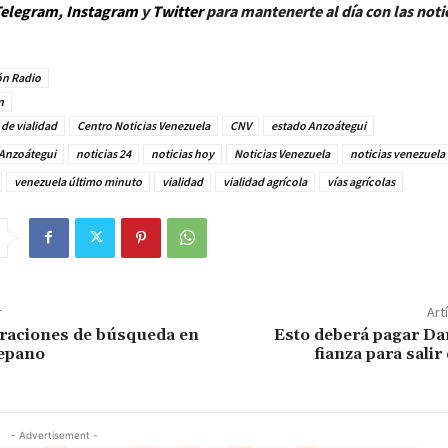
elegram
,
Instagram
y
Twitter
para mantenerte al día con las noti
n Radio
n
 de vialidad
Centro Noticias Venezuela
CNV
estado Anzoátegui
Anzoátegui
noticias 24
noticias hoy
Noticias Venezuela
noticias venezuela
venezuela último minuto
vialidad
vialidad agrícola
vías agrícolas
r
Art
raciones de búsqueda en
Esto deberá pagar Da
repano
fianza para salir
- Advertisement -