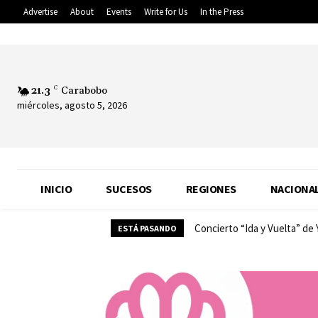
Advertise
About
Events
Write for Us
In the Press
21.3
C
Carabobo
miércoles, agosto 5, 2026
INICIO
SUCESOS
REGIONES
NACIONA
Concierto “Ida y Vuelta” de
ESTÁ PASANDO