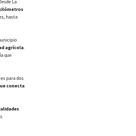
Desde La
 kilómetros
es, hasta
municipio
ad agrícola
.
ía que
les para dos
 que conecta
ialidades
o.