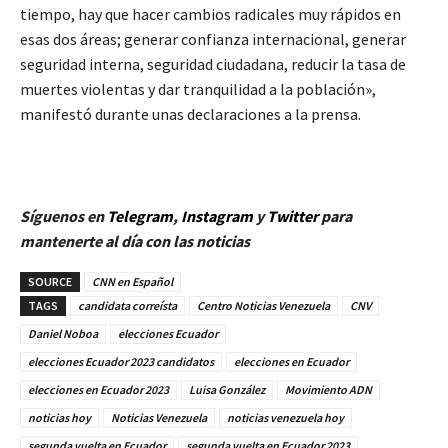
tiempo, hay que hacer cambios radicales muy rápidos en
esas dos áreas; generar confianza internacional, generar
seguridad interna, seguridad ciudadana, reducir la tasa de
muertes violentas y dar tranquilidad a la población»,
manifestó durante unas declaraciones a la prensa.
Síguenos en
Telegram
,
Instagram
y
Twitter
para
mantenerte al día con las noticias
SOURCE
CNN en Español
TAGS
candidata correísta
Centro Noticias Venezuela
CNV
Daniel Noboa
elecciones Ecuador
elecciones Ecuador 2023 candidatos
elecciones en Ecuador
elecciones en Ecuador 2023
Luisa González
Movimiento ADN
noticias hoy
Noticias Venezuela
noticias venezuela hoy
segunda vuelta en Ecuador
segunda vuelta en Ecuador 2023