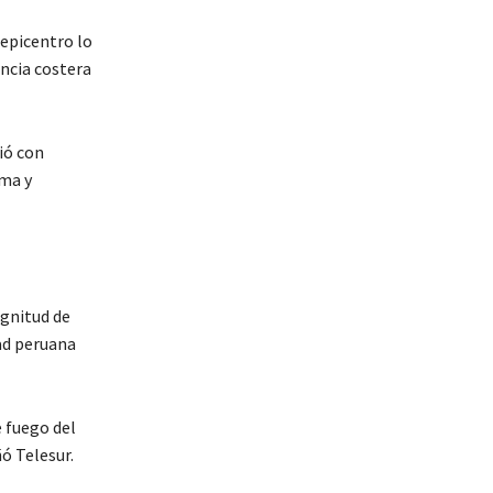
 epicentro lo
incia costera
ió con
rma y
agnitud de
dad peruana
 fuego del
ñó Telesur.