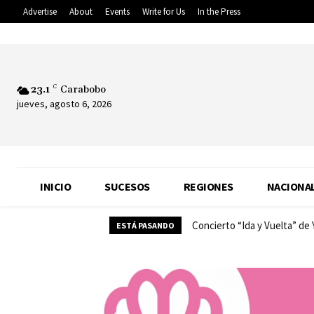
Advertise
About
Events
Write for Us
In the Press
23.1
C
Carabobo
jueves, agosto 6, 2026
INICIO
SUCESOS
REGIONES
NACIONA
Concierto “Ida y Vuelta” de
ESTÁ PASANDO