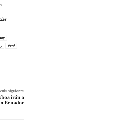
s.
cias
hoy
oy
Perú
ículo siguiente
oboa irán a
en Ecuador