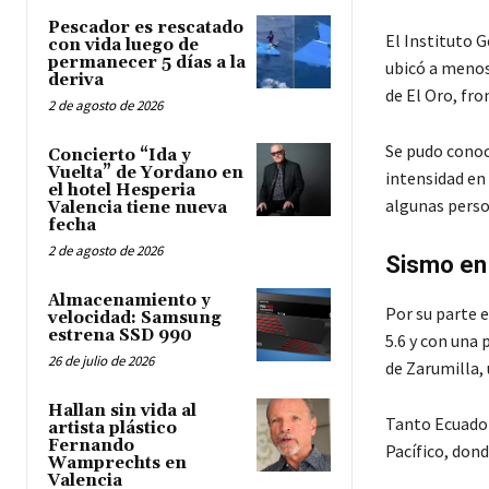
Pescador es rescatado
El Instituto G
con vida luego de
permanecer 5 días a la
ubicó a menos 
deriva
de El Oro, fro
2 de agosto de 2026
Se pudo conoce
Concierto “Ida y
Vuelta” de Yordano en
intensidad en
el hotel Hesperia
algunas person
Valencia tiene nueva
fecha
2 de agosto de 2026
Sismo en
Almacenamiento y
Por su parte 
velocidad: Samsung
estrena SSD 990
5.6 y con una 
26 de julio de 2026
de Zarumilla, 
Hallan sin vida al
Tanto Ecuador
artista plástico
Fernando
Pacífico, dond
Wamprechts en
Valencia