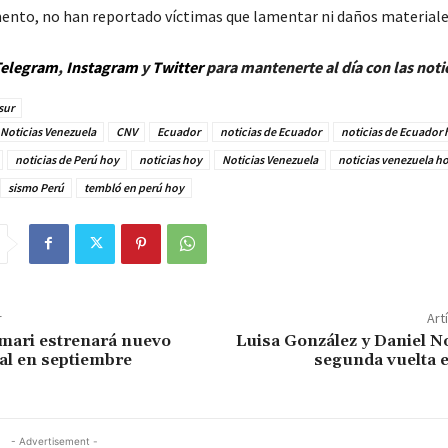
nto, no han reportado víctimas que lamentar ni daños materiale
elegram
,
Instagram
y
Twitt
er
para mantenerte al día con las noti
sur
Noticias Venezuela
CNV
Ecuador
noticias de Ecuador
noticias de Ecuador 
noticias de Perú hoy
noticias hoy
Noticias Venezuela
noticias venezuela h
sismo Perú
tembló en perú hoy
r
Art
mari estrenará nuevo
Luisa González y Daniel N
al en septiembre
segunda vuelta 
- Advertisement -