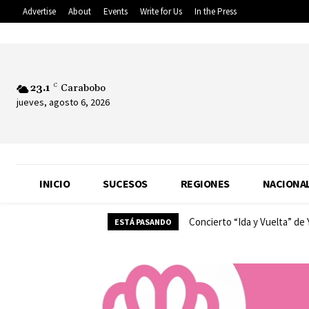
Advertise
About
Events
Write for Us
In the Press
23.1
C
Carabobo
jueves, agosto 6, 2026
INICIO
SUCESOS
REGIONES
NACIONA
Concierto “Ida y Vuelta” de
ESTÁ PASANDO