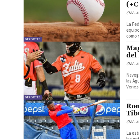
(+C
CNV - A
La Fed
equipo
como r
DEPORTES
Mag
del
CNV - A
Navega
las Ág
Venezo
DEPORTES
Ron
Tib
CNV - A
La est
los en