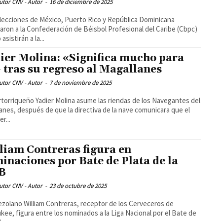
utor CNV - Autor
-
16 de diciembre de 2025
lecciones de México, Puerto Rico y República Dominicana
aron a la Confederación de Béisbol Profesional del Caribe (Cbpc)
asistirán a la...
ier Molina: «Significa mucho para
 tras su regreso al Magallanes
utor CNV - Autor
-
7 de noviembre de 2025
rtorriqueño Yadier Molina asume las riendas de los Navegantes del
anes, después de que la directiva de la nave comunicara que el
r...
liam Contreras figura en
inaciones por Bate de Plata de la
B
utor CNV - Autor
-
23 de octubre de 2025
ezolano William Contreras, receptor de los Cerveceros de
kee, figura entre los nominados a la Liga Nacional por el Bate de