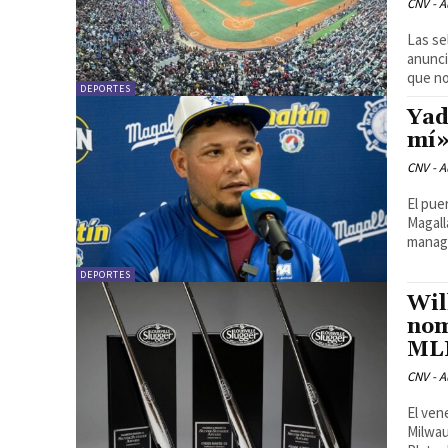
CNV - A
Las se
anunci
que no 
DEPORTES
Yad
mí»
CNV - A
El pue
Magall
manage
DEPORTES
Wil
nom
ML
CNV - A
El ven
Milwau