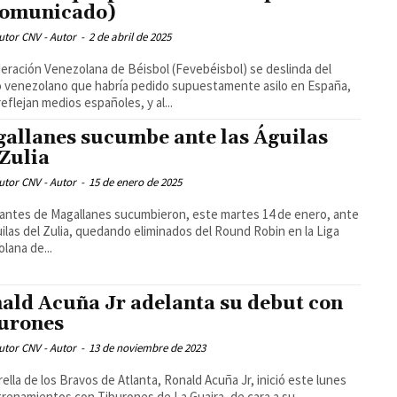
omunicado)
utor CNV - Autor
-
2 de abril de 2025
eración Venezolana de Béisbol (Fevebéisbol) se deslinda del
 venezolano que habría pedido supuestamente asilo en España,
eflejan medios españoles, y al...
allanes sucumbe ante las Águilas
 Zulia
utor CNV - Autor
-
15 de enero de 2025
ntes de Magallanes sucumbieron, este martes 14 de enero, ante
uilas del Zulia, quedando eliminados del Round Robin en la Liga
lana de...
ald Acuña Jr adelanta su debut con
urones
utor CNV - Autor
-
13 de noviembre de 2023
rella de los Bravos de Atlanta, Ronald Acuña Jr, inició este lunes
trenamientos con Tiburones de La Guaira, de cara a su...