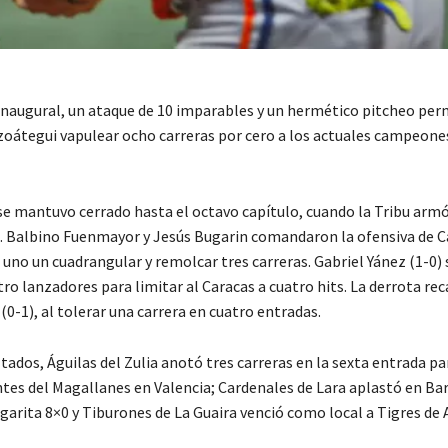
 inaugural, un ataque de 10 imparables y un hermético pitcheo per
zoátegui vapulear ocho carreras por cero a los actuales campeone
se mantuvo cerrado hasta el octavo capítulo, cuando la Tribu armó 
s. Balbino Fuenmayor y Jesús Bugarin comandaron la ofensiva de Ca
 uno un cuadrangular y remolcar tres carreras. Gabriel Yánez (1-0
ro lanzadores para limitar al Caracas a cuatro hits. La derrota re
(0-1), al tolerar una carrera en cuatro entradas.
tados, Águilas del Zulia anotó tres carreras en la sexta entrada pa
tes del Magallanes en Valencia; Cardenales de Lara aplastó en Ba
garita 8×0 y Tiburones de La Guaira venció como local a Tigres de 