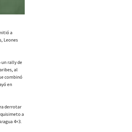
mitió a
s, Leones
un rally de
ribes, al
) se combinó
cayó en
ra derrotar
rquisimeto a
Aragua 4×3.