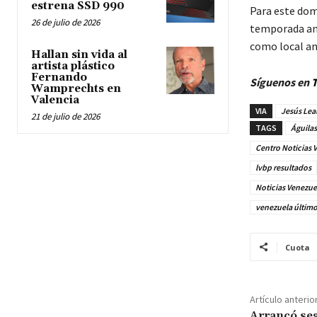
estrena SSD 990
Para este domi
26 de julio de 2026
temporada ant
como local ant
Hallan sin vida al
artista plástico
Fernando
Síguenos en
T
Wamprechts en
Valencia
VIA
Jesús Lea
21 de julio de 2026
TAGS
Águilas
Centro Noticias 
lvbp resultados
Noticias Venezue
venezuela últim
Cuota
Artículo anterio
Arrancó se