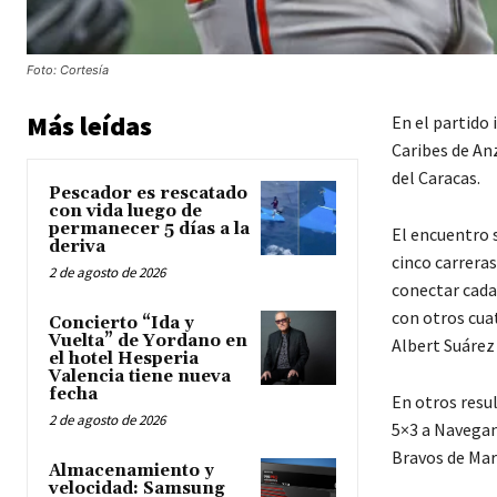
Foto: Cortesía
Más leídas
En el partido
Caribes de An
del Caracas.
Pescador es rescatado
con vida luego de
permanecer 5 días a la
El encuentro 
deriva
cinco carrera
2 de agosto de 2026
conectar cada
con otros cuat
Concierto “Ida y
Vuelta” de Yordano en
Albert Suárez 
el hotel Hesperia
Valencia tiene nueva
fecha
En otros resul
2 de agosto de 2026
5×3 a Navegan
Bravos de Mar
Almacenamiento y
velocidad: Samsung