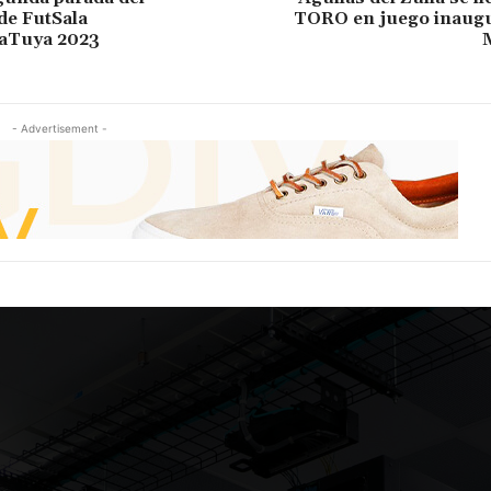
de FutSala
TORO en juego inaugu
aTuya 2023
- Advertisement -