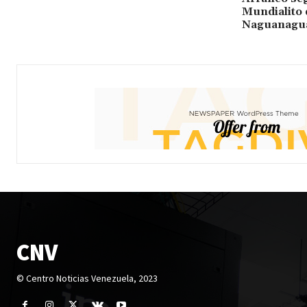
Mundialito 
Naguanagu
CNV
© Centro Noticias Venezuela, 2023