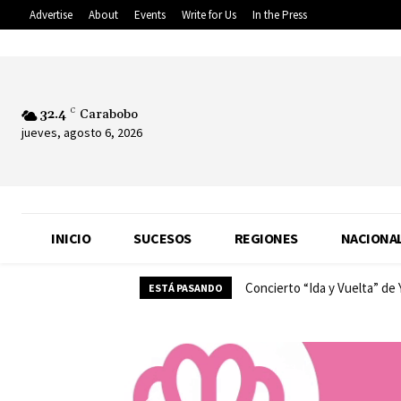
Advertise
About
Events
Write for Us
In the Press
32.4
C
Carabobo
jueves, agosto 6, 2026
INICIO
SUCESOS
REGIONES
NACIONA
Concierto “Ida y Vuelta” de
ESTÁ PASANDO