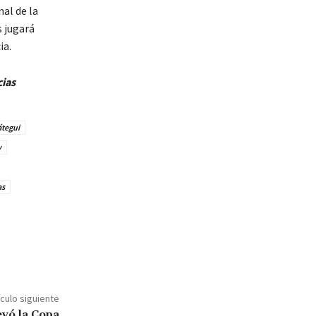
nal de la
s jugará
ia.
cias
átegui
y
as
ículo siguiente
evó la Copa