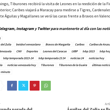
ngo, Tiburones recibirá la visita de Leones en la reedición de la Fi
erior; Caribes viajará a Maracay para medirse a Tigres, Cardenale
e Águilas y Magallanes se verá las caras frente a Bravos en Valenc
elegram
,
Instagram
y
Twitter
para mantenerte al día con las noti
l
 del Zulia
beisbol venezolano
Bravos de Margarita
Caribes
Caribes de Anzo
Venezuela
CNV
Deportes
Leones del Caracas
LVBP
lvbp 2023
lvbp ho
lvbp temporada 2023-24
lvbp temporada 23 24
noticias 24
noticias hoy
la
noticias venezuela hoy
Tiburones
Tiburones de la Guaira
últimas notici
o minuto
r
Art
gunda parada del
Águilas del Zulia se ll