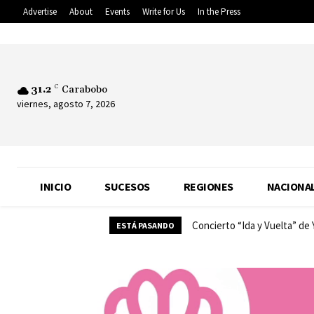
Advertise
About
Events
Write for Us
In the Press
31.2
C
Carabobo
viernes, agosto 7, 2026
INICIO
SUCESOS
REGIONES
NACIONA
Concierto “Ida y Vuelta” de
ESTÁ PASANDO