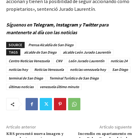
accionan y tienen la posibilidad de seguir accionando como
propietarios», sentenció Jurado Laurentín.
Síguenos en
Telegram
,
Instagram
y
Twitter
para
mantenerte al día con las noticias
SOURCE
Prensa Alcaldía de San Diego
TAGS
alcalde de San Diego
alcalde León Jurado Laurentín
Centro Noticias Venezuela
CNV
León Jurado Laurentín
noticias 24
noticias hoy
Noticias Venezuela
noticias venezuela hoy
San Diego
terminal de San Diego
Terminal Turístico de San Diego
últimas noticias
venezuela último minuto
Artículo anterior
Artículo siguiente
KRS presentó nueva imagen y
Incendio en apartamento en