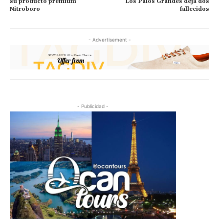
su producto premium
Los Palos Grandes deja dos
Nitroboro
fallecidos
- Advertisement -
- Publicidad -