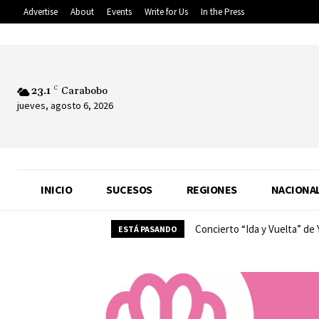
Advertise
About
Events
Write for Us
In the Press
23.1
C
Carabobo
jueves, agosto 6, 2026
INICIO
SUCESOS
REGIONES
NACIONA
Concierto “Ida y Vuelta” de
ESTÁ PASANDO