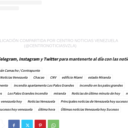
LICACIÓN COMPARTIDA POR CENTRO NOTICIAS VENEZUELA
(@CENTRONOTICIASVZLA)
elegram
,
Instagram
y
Twitter
para mantenerte al día con las noti
án Camacho / Contrapunto
Noticias Venezuela
Chacao
CNV
edificio Miami
estado Miranda
mento
incendio apartamento Los Palos Grandes
incendio en los palos grandes
es
Los Palos Grandes incendio
miranda
Noticias de último minuto de hoy
n
 venezuela hoy
Noticias Venezuela
Principales noticias de Venezuela hoy sucesos
sucesos hoy venezuela
última hora
Últimas noticias Venezuela hoy Sucesos