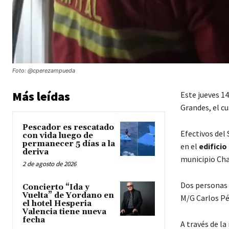
Foto: @cperezampueda
Más leídas
Este jueves 1
Grandes, el cu
Pescador es rescatado
Efectivos del
con vida luego de
permanecer 5 días a la
en el
edificio
deriva
municipio Cha
2 de agosto de 2026
Dos personas 
Concierto “Ida y
Vuelta” de Yordano en
M/G Carlos Pé
el hotel Hesperia
Valencia tiene nueva
fecha
A través de la