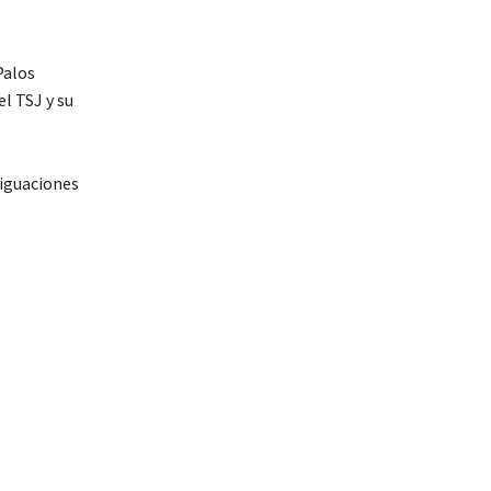
Palos
l TSJ y su
riguaciones