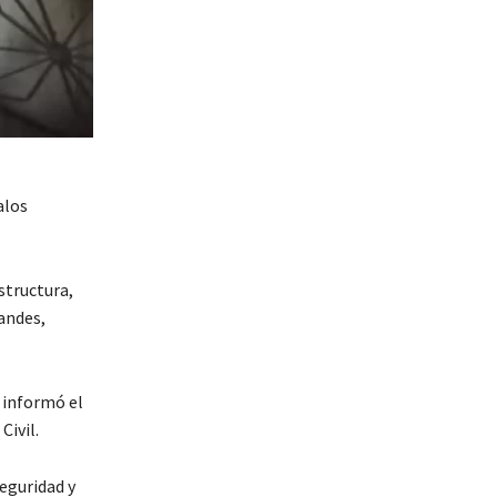
alos
structura,
andes,
 informó el
Civil.
seguridad y