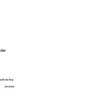
cias
oticias hoy
sucesos