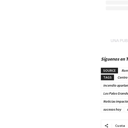
UNA PUB
Síguenos en
T
SOURCE
Rom
TAGS
Centro 
incendio aparta
Los Palos Grand
Noticias impacto
sucesos hoy
Cuota