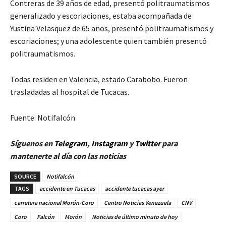
Contreras de 39 años de edad, presentó politraumatismos
generalizado y escoriaciones, estaba acompañada de
Yustina Velasquez de 65 años, presentó politraumatismos y
escoriaciones; y una adolescente quien también presentó
politraumatismos.
Todas residen en Valencia, estado Carabobo. Fueron
trasladadas al hospital de Tucacas.
Fuente: Notifalcón
Síguenos en
Telegram
,
Instagram
y
Twitter
para
mantenerte al día con las noticias
SOURCE
Notifalcón
TAGS
accidente en Tucacas
accidente tucacas ayer
carretera nacional Morón-Coro
Centro Noticias Venezuela
CNV
Coro
Falcón
Morón
Noticias de último minuto de hoy