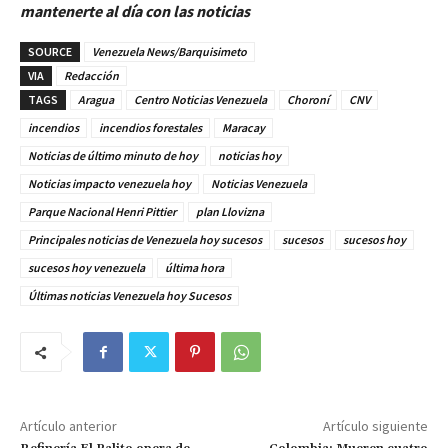
mantenerte al día con las noticias
SOURCE
Venezuela News/Barquisimeto
VIA
Redacción
TAGS
Aragua
Centro Noticias Venezuela
Choroní
CNV
incendios
incendios forestales
Maracay
Noticias de último minuto de hoy
noticias hoy
Noticias impacto venezuela hoy
Noticias Venezuela
Parque Nacional Henri Pittier
plan Llovizna
Principales noticias de Venezuela hoy sucesos
sucesos
sucesos hoy
sucesos hoy venezuela
última hora
Últimas noticias Venezuela hoy Sucesos
Artículo anterior
Artículo siguiente