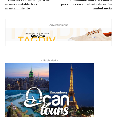
Refinería El Palito opera de
Colombia: Mueren cuatro
manera estable tras
personas en accidente de avión
mantenimiento
ambulancia
- Advertisement -
- Publicidad -