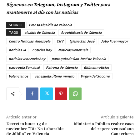
Síguenos en
Telegram
,
Instagram
y
Twitter
para
mantenerte al día con las noticias
SOURCE
Prensa Alcaldía de Valencia
TAGS
alcalde de Valencia
Arquidiócesis de Valencia
Centro Noticias Venezuela
CNV
Iglesia San José
Julio Fuenmayor
noticias 24
noticias hoy
Noticias Venezuela
noticias venezuela hoy
parroquia de San José de Valencia
parroquia San José
Patrona de Valencia
últimas noticias
Valencianos
venezuela último minuto
Virgen del Socorro
Artículo anterior
Artículo siguiente
Decretan lunes 13 de
Ministerio Público reabre caso
noviembre “Día No Laborable
del rapero venezolano
de Júbilo” en Valencia
Canserbero