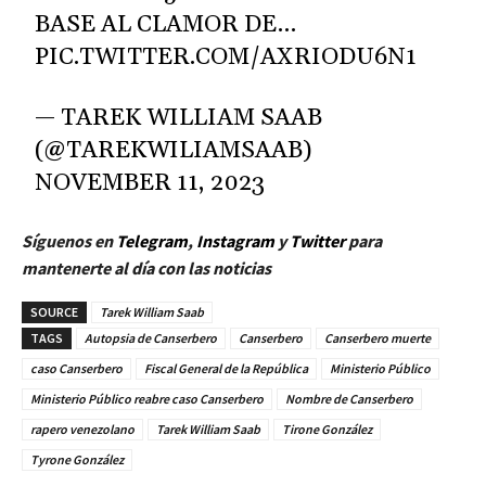
BASE AL CLAMOR DE…
PIC.TWITTER.COM/AXRIODU6N1
— TAREK WILLIAM SAAB
(@TAREKWILIAMSAAB)
NOVEMBER 11, 2023
Síguenos en
Telegram
,
Instagram
y
Twitter
para
mantenerte al día con las noticias
SOURCE
Tarek William Saab
TAGS
Autopsia de Canserbero
Canserbero
Canserbero muerte
caso Canserbero
Fiscal General de la República
Ministerio Público
Ministerio Público reabre caso Canserbero
Nombre de Canserbero
rapero venezolano
Tarek William Saab
Tirone González
Tyrone González