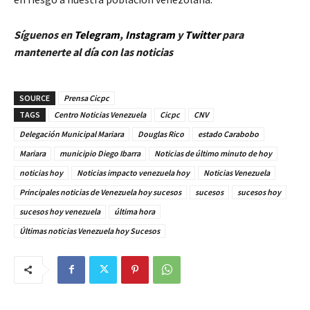
Síguenos en
Telegram
,
Instagram
y
Twitter
para
mantenerte al día con las noticias
SOURCE
Prensa Cicpc
TAGS
Centro Noticias Venezuela
Cicpc
CNV
Delegación Municipal Mariara
Douglas Rico
estado Carabobo
Mariara
municipio Diego Ibarra
Noticias de último minuto de hoy
noticias hoy
Noticias impacto venezuela hoy
Noticias Venezuela
Principales noticias de Venezuela hoy sucesos
sucesos
sucesos hoy
sucesos hoy venezuela
última hora
Últimas noticias Venezuela hoy Sucesos