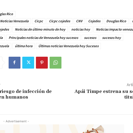
las Rico
Noticias Venezuela
Cicpc
Cicpc cojedes
CNV
Cojedes
Douglas Rico
ojedes
Noticias de último minuto de hoy
noticias hoy
Noticias impacto venezu
la
Principales noticias de Venezuela hoy sucesos
sucesos
sucesos hoy
ezuela
última hora
Últimas noticias Venezuela hoy Sucesos
r
Art
riesgo de infección de
Apái Timpe estrena su 
 en humanos
tit
- Advertisement -