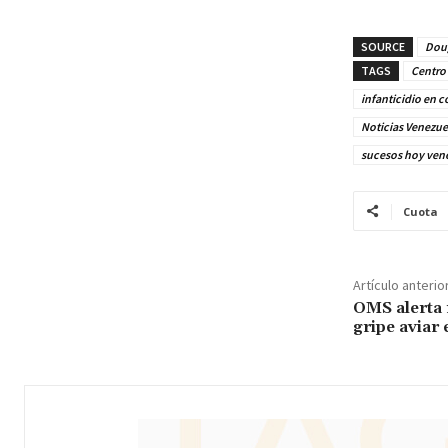
SOURCE
Doug
TAGS
Centro 
infanticidio en c
Noticias Venezue
sucesos hoy ven
Cuota
Artículo anterio
OMS alerta 
gripe aviar