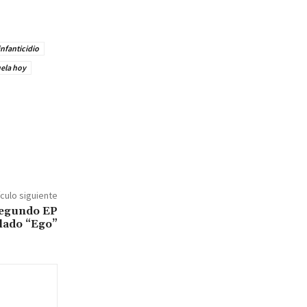
infanticidio
ela hoy
ículo siguiente
segundo EP
ulado “Ego”