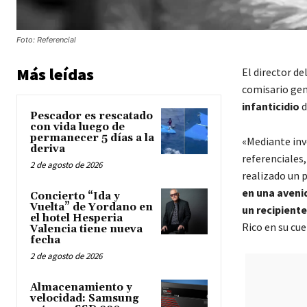
Foto: Referencial
Más leídas
El director de
comisario ge
infanticidio
d
Pescador es rescatado
con vida luego de
permanecer 5 días a la
«Mediante inv
deriva
referenciales
2 de agosto de 2026
realizado un 
en una aveni
Concierto “Ida y
Vuelta” de Yordano en
un recipiente
el hotel Hesperia
Rico en su cu
Valencia tiene nueva
fecha
2 de agosto de 2026
Almacenamiento y
velocidad: Samsung