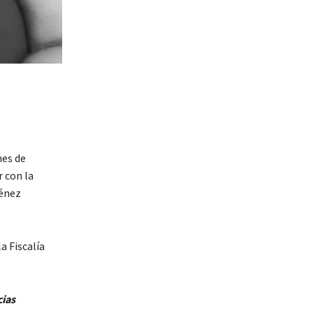
nes de
 con la
ménez
a Fiscalía
cias