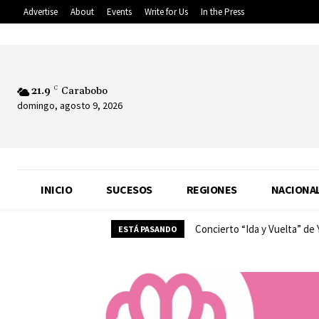
Advertise
About
Events
Write for Us
In the Press
21.9
C
Carabobo
domingo, agosto 9, 2026
INICIO
SUCESOS
REGIONES
NACIONA
Concierto “Ida y Vuelta” de
ESTÁ PASANDO