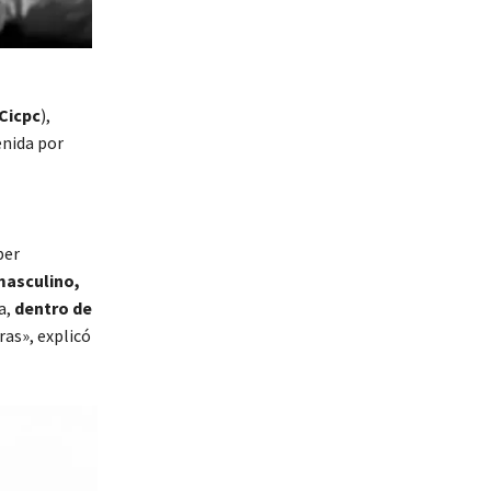
Cicpc
),
enida por
ber
masculino,
a,
dentro de
ras», explicó