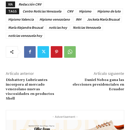
VIA
Redacción CNV
TAGS
Centro Noticias Venezuela
CNV
Hipismo
Hipismo de luto
Hipismo Valencia
Hipismo venezolano
INH
Jocketa María Bruzual
María Alejandra Bruzual
noticias hoy
Noticias Venezuela
noticias venezuela hoy
Artículo anterior
Artículo siguiente
Disbattery Lubricantes
Daniel Noboa gana las
incorpora al mercado
elecciones presidenciales en
venezolano nuevas
Ecuador
viscosidades en productos
Shell
- Advertisement -