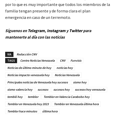
por lo que es muy importante que todos los miembros de la
familia tengan presente y de forma clara el plan
emergencia en caso de un terremoto.
Síguenos en
Telegram
,
Instagram
y
Twitt
er
para
mantenerte al día con las noticias
VIA
Redacción CNV
TAGS
Centro Noticias Venezuela
CNV
Funvisis
Noticias de último minuto de hoy
noticias hoy
Noticias impacto venezuela hoy
Noticias Venezuela
Principales noticias de Venezuela hoy sucesos
sismo hoy
sismo valencia hoy
sucesos
sucesos hoy
sucesos hoy venezuela
tembló hoy
temblor
Temblor en Valencia Carabobo hoy
Temblor en Venezuela hoy 2023
Temblor en Venezuela última hora
Temblor hace minutos
última hora